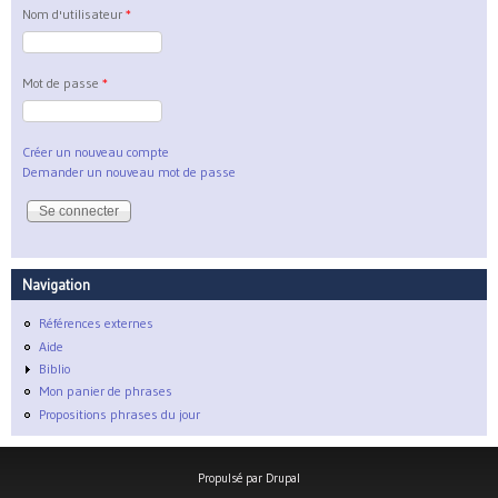
Nom d'utilisateur
*
Mot de passe
*
Créer un nouveau compte
Demander un nouveau mot de passe
Navigation
Références externes
Aide
Biblio
Mon panier de phrases
Propositions phrases du jour
Propulsé par
Drupal