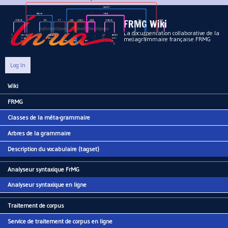
Aller au contenu principal
FRMG Wiki
La documentation collaborative de la
metagrammaire française FRMG
Log In
Wiki
Main menu
FRMG
Classes de la méta-grammaire
Arbres de la grammaire
Description du vocabulaire (tagset)
Analyseur syntaxique FrMG
Analyseur syntaxique en ligne
Traitement de corpus
Service de traitement de corpus en ligne