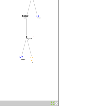
-
incise
↓S
incise
Foot
-
S
Negated
N2
<>
v
subject
v