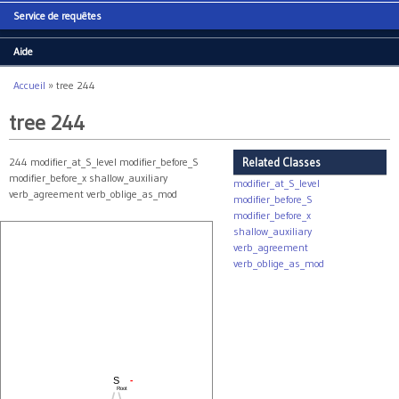
Service de requêtes
Aide
Accueil
»
tree 244
Vous êtes ici
tree 244
244 modifier_at_S_level modifier_before_S
Related Classes
modifier_before_x shallow_auxiliary
modifier_at_S_level
verb_agreement verb_oblige_as_mod
modifier_before_S
modifier_before_x
shallow_auxiliary
verb_agreement
verb_oblige_as_mod
-
S
Root