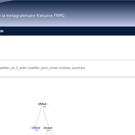
Aller au contenu principal
de la metagrammaire française FRMG
ide
difier_at_S_level modifier_post_vmod shallow_auxiliary
-
VMod
Root
-
↓VMod
incise
Foot
incise