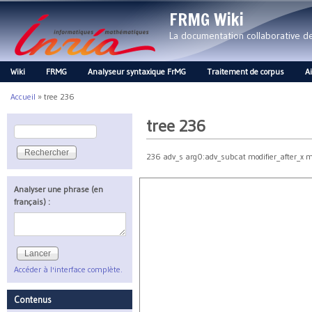
FRMG Wiki
La documentation collaborative 
Wiki
FRMG
Analyseur syntaxique FrMG
Traitement de corpus
A
Main menu
Accueil
»
tree 236
Vous êtes ici
tree 236
Rechercher
Formulaire de recherche
236 adv_s arg0:adv_subcat modifier_after_x mo
Analyser une phrase (en
français) :
Accéder à l'interface complète.
Contenus