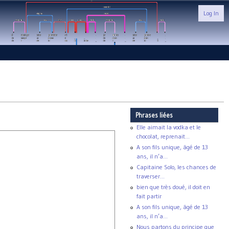
Log In
Phrases liées
Elle aimait la vodka et le
chocolat, reprenait...
A son fils unique, âgé de 13
ans, il n’a...
Capitaine Solo, les chances de
traverser...
bien que très doué, il doit en
fait partir
A son fils unique, âgé de 13
ans, il n’a...
Nous partons du principe que