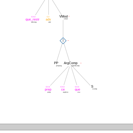
-
VMod
<=>
<>
que_restr
adv
vmod
advneg
adv
|
-
-
PP
ArgComp
preparg
arg0:SComp
S
<=>
<=>
<=>
prep
ce
que
xcomp
prep
arg0:ce
csu