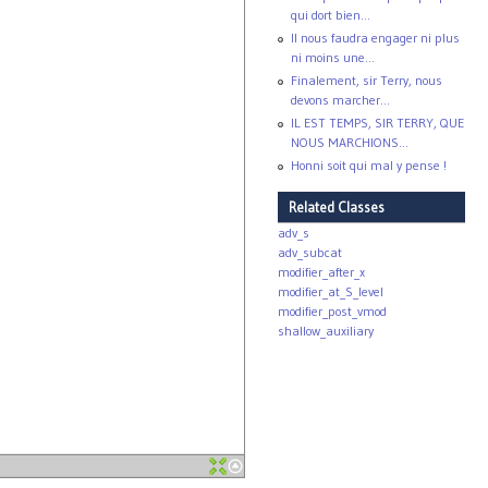
qui dort bien...
Il nous faudra engager ni plus
ni moins une...
Finalement, sir Terry, nous
devons marcher...
IL EST TEMPS, SIR TERRY, QUE
NOUS MARCHIONS...
Honni soit qui mal y pense !
Related Classes
adv_s
adv_subcat
modifier_after_x
modifier_at_S_level
modifier_post_vmod
shallow_auxiliary