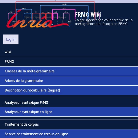
Aller au contenu principal
FRMG Wiki
La documentation collaborative de la
metagrammaire française FRMG
Log In
Wiki
Main menu
FRMG
Classes de la méta-grammaire
Arbres de la grammaire
Description du vocabulaire (tagset)
Analyseur syntaxique FrMG
Analyseur syntaxique en ligne
Traitement de corpus
Service de traitement de corpus en ligne