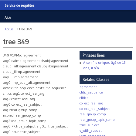
Service de requêtes
Aide
Accueil
»
tree 349
Vous êtes ici
tree 349
349 V1VMod:agreement
Phrases liées
arg0:caimp:agreement clsubj:agreement
A son fils unique, âgé de 13
clsubj_alt:agreement clsubj_il:agreement
ans, il n’a...
clsubj_ilimp:agreement
arg0:ilimp:agreement
Related Classes
arg0:imp_subj_alt:agreement
agreement
ante:clitic_sequence post:clitic_sequence
clitic_sequence
clitics arg1:collect_real_arg
clitics
arg2:collect_real_arg
collect_real_arg
arg0:collect_real_subject
collect_real_subject
arg1:real_group_comp
real_group_comp
ncpred:real_group_comp
real_group_topic_comp
arg2:real_group_topic_comp
true_subject
arg0:PP:true_subject arg0:cl:true_subject
v_with_subcat
arg0:noun:true_subject
verb_agreement