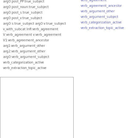
arg0:post_PP:true_subject
verb_agreement_ancestor
arg0:post_noun:true_subject
verb_argument_other
arg0:post_s:true_subject
verb_argument_subject
arg0:post_v:true_subject
verb_categorization_active
arg0:s:true_subject arg0:v:true_subject
verb_extraction_topic_active
v_with_subcat Infl:verb_agreement
V:verb_agreement v:verb_agreement
V1:verb_agreement_ancestor
arg1:verb_argument_other
arg2:verb_argument_other
arg0:verb_argument_subject
verb_categorization_active
verb_extraction_topic_active