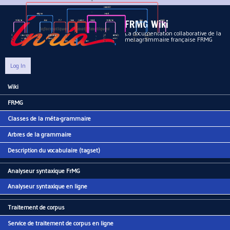
Aller au contenu principal
FRMG Wiki
La documentation collaborative de la
metagrammaire française FRMG
Log In
Wiki
Main menu
FRMG
Classes de la méta-grammaire
Arbres de la grammaire
Description du vocabulaire (tagset)
Analyseur syntaxique FrMG
Analyseur syntaxique en ligne
Traitement de corpus
Service de traitement de corpus en ligne