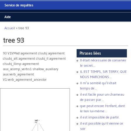
Service de requêtes
Aide
Accueil
»
tree 93
Vous êtes ici
tree 93
93 V1VMod:agreement clsubj:agreement
Phrases liées
clsubj_alt:agreement clsubj_il:agreement
Il était nécessaire de conserver
clsubj_ilimp:agreement
le secret...
aux_acomp_verbs1 shallow_auxiliary
IL EST TEMPS, SIR TERRY, QUE
aux:verb_agreement
NOUS MARCHIONS...
V1:verb_agreement_ancestor
Il m’a semblé qu’il était
temps de...
il est facile pour un chameau
de passer par...
que peut encore l'enfant, dont
le lion lui-même...
il est impossible de partir.
Infl
-
il est possible qu'il vienne ce
Root
soir