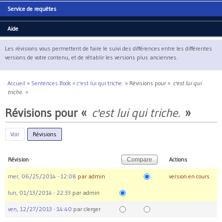
Service de requêtes
Aide
Les révisions vous permettent de faire le suivi des différences entre les différentes
versions de votre contenu, et de rétablir les versions plus anciennes.
Accueil
»
Sentences Book
»
c'est lui qui triche.
»
Révisions pour «
c'est lui qui
Vous êtes ici
triche.
»
Révisions pour «
c'est lui qui triche.
»
Voir
Révisions
(onglet actif)
Révision
Actions
mer, 06/25/2014 - 12:08
par
admin
version en cours
lun, 01/13/2014 - 22:33
par
admin
ven, 12/27/2013 - 14:40
par
clerger