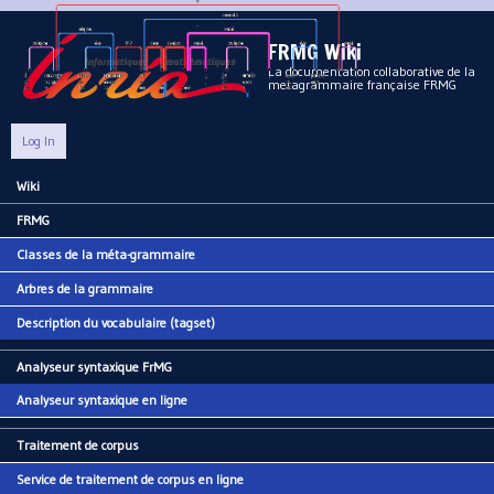
Aller au contenu principal
FRMG Wiki
La documentation collaborative de la
metagrammaire française FRMG
Log In
Wiki
Main menu
FRMG
Classes de la méta-grammaire
Arbres de la grammaire
Description du vocabulaire (tagset)
Analyseur syntaxique FrMG
Analyseur syntaxique en ligne
Traitement de corpus
Service de traitement de corpus en ligne