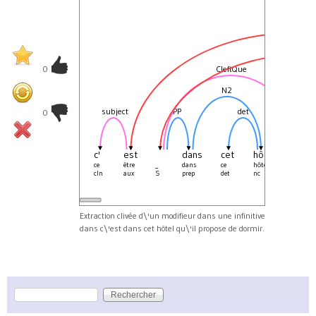
S
S
0
CleftQue
N2
subject
PP
det
0
c'
est
dans
cet
hôtel
qu'
ce
être
_
dans
ce
hôtel
que
cln
aux
S
prep
det
nc
prel
Extraction clivée d\'un modifieur dans une infinitive
dans c\'est dans cet hôtel qu\'il propose de dormir.
Rechercher
Formulaire de recherche