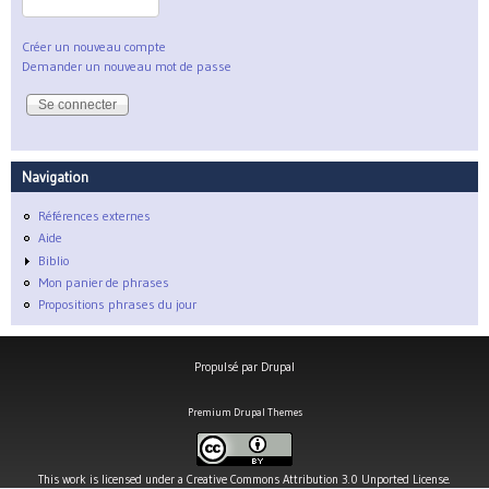
Créer un nouveau compte
Demander un nouveau mot de passe
Navigation
Références externes
Aide
Biblio
Mon panier de phrases
Propositions phrases du jour
Propulsé par
Drupal
Premium Drupal Themes
This work is licensed under a
Creative Commons Attribution 3.0 Unported License
.