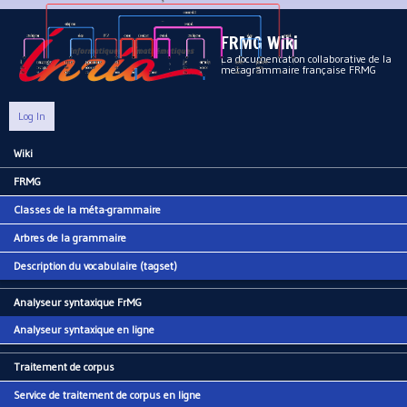
Aller au contenu principal
FRMG Wiki
La documentation collaborative de la
metagrammaire française FRMG
Log In
Wiki
Main menu
FRMG
Classes de la méta-grammaire
Arbres de la grammaire
Description du vocabulaire (tagset)
Analyseur syntaxique FrMG
Analyseur syntaxique en ligne
Traitement de corpus
Service de traitement de corpus en ligne