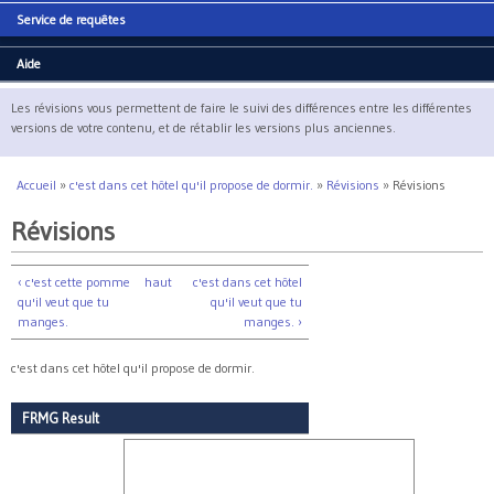
Service de requêtes
Aide
Les révisions vous permettent de faire le suivi des différences entre les différentes
versions de votre contenu, et de rétablir les versions plus anciennes.
Accueil
»
c'est dans cet hôtel qu'il propose de dormir.
»
Révisions
»
Révisions
Vous êtes ici
Révisions
‹ c'est cette pomme
haut
c'est dans cet hôtel
qu'il veut que tu
qu'il veut que tu
manges.
manges. ›
c'est dans cet hôtel qu'il propose de dormir.
FRMG Result