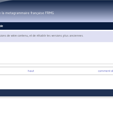
Aller au contenu principal
de la metagrammaire française FRMG
ide
rsions de votre contenu, et de rétablir les versions plus anciennes.
haut
comment dor