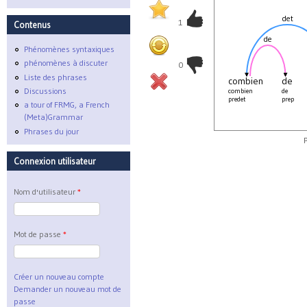
det
1
Contenus
de
Phénomènes syntaxiques
phénomènes à discuter
0
Liste des phrases
combien
de
Discussions
combien
de
predet
prep
a tour of FRMG, a French
(Meta)Grammar
Phrases du jour
Connexion utilisateur
Nom d'utilisateur
*
Mot de passe
*
Créer un nouveau compte
Demander un nouveau mot de
passe