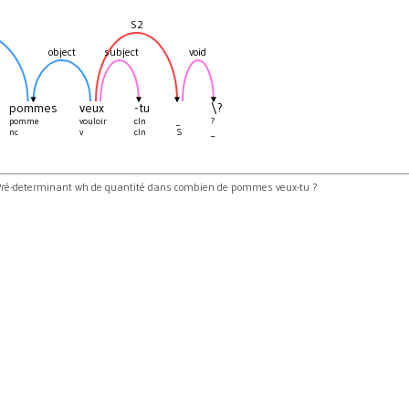
S2
object
subject
void
pommes
veux
-tu
\?
pomme
vouloir
cln
_
?
nc
v
cln
S
_
Pré-determinant wh de quantité dans combien de pommes veux-tu ?