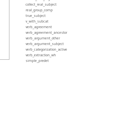
collect_real_subject
real_group_comp
true_subject
v_with_subcat
verb_agreement
verb_agreement_ancestor
verb_argument_other
verb_argument_subject
verb_categorization_active
verb_extraction_wh
simple_predet