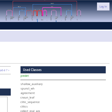
Log In
Used Classes
t-il ? ›
predet
shallow_auxiliary
spunct_wh
agreement
cnoun_leaf
clitic_sequence
clitics
collect_real_arg