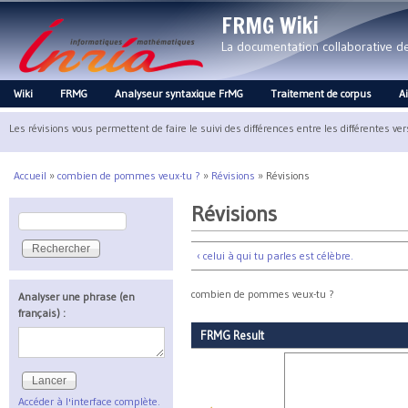
FRMG Wiki
La documentation collaborative 
Wiki
FRMG
Analyseur syntaxique FrMG
Traitement de corpus
A
Main menu
Les révisions vous permettent de faire le suivi des différences entre les différentes ve
Accueil
»
combien de pommes veux-tu ?
»
Révisions
»
Révisions
Vous êtes ici
Révisions
Rechercher
Formulaire de recherche
‹ celui à qui tu parles est célèbre.
combien de pommes veux-tu ?
Analyser une phrase (en
français) :
FRMG Result
Accéder à l'interface complète.