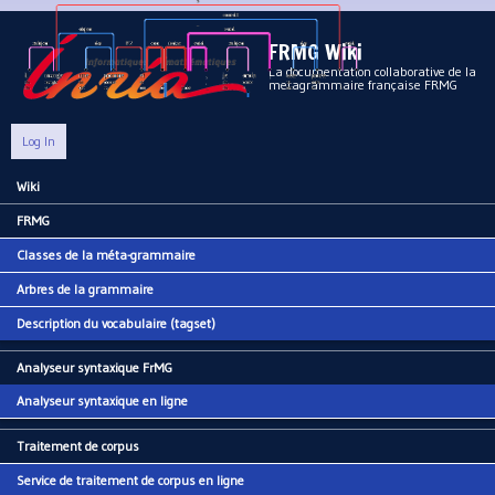
Aller au contenu principal
FRMG Wiki
La documentation collaborative de la
metagrammaire française FRMG
Log In
Wiki
Main menu
FRMG
Classes de la méta-grammaire
Arbres de la grammaire
Description du vocabulaire (tagset)
Analyseur syntaxique FrMG
Analyseur syntaxique en ligne
Traitement de corpus
Service de traitement de corpus en ligne