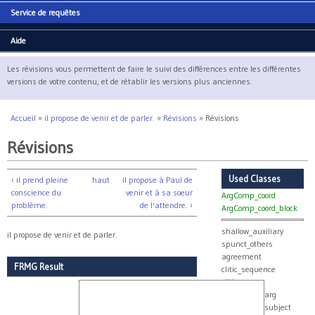
Service de requêtes
Aide
Les révisions vous permettent de faire le suivi des différences entre les différentes
versions de votre contenu, et de rétablir les versions plus anciennes.
Accueil
»
il propose de venir et de parler.
»
Révisions
»
Révisions
Vous êtes ici
Révisions
Used Classes
‹ il prend pleine
haut
il propose à Paul de
conscience du
venir et à sa soeur
ArgComp_coord
problème.
de l'attendre. ›
ArgComp_coord_block
shallow_auxiliary
il propose de venir et de parler.
spunct_others
agreement
FRMG Result
clitic_sequence
clitics
collect_real_arg
collect_real_subject