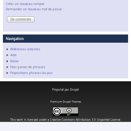
Créer un nouveau compte
Demander un nouveau mot de passe
Navigation
Références externes
Aide
Biblio
Mon panier de phrases
Propositions phrases du jour
Propulsé par
Drupal
Premium Drupal Themes
This work is licensed under a
Creative Commons Attribution 3.0 Unported License
.