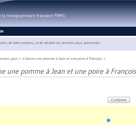
Aller au contenu principal
de la metagrammaire française FRMG
ide
rsions de votre contenu, et de rétablir les versions plus anciennes.
visions pour «
il donne une pomme à Jean et une poire à François.
»
ne une pomme à Jean et une poire à François