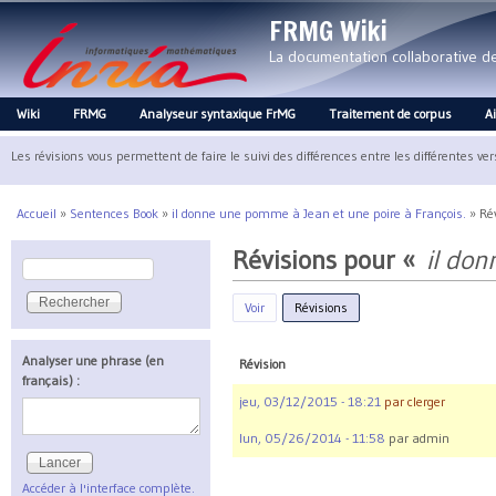
FRMG Wiki
La documentation collaborative 
Wiki
FRMG
Analyseur syntaxique FrMG
Traitement de corpus
A
Main menu
Les révisions vous permettent de faire le suivi des différences entre les différentes ve
Accueil
»
Sentences Book
»
il donne une pomme à Jean et une poire à François.
»
Ré
Vous êtes ici
Révisions pour «
il don
Rechercher
Formulaire de recherche
Voir
Révisions
(onglet actif)
Analyser une phrase (en
Révision
français) :
jeu, 03/12/2015 - 18:21
par
clerger
lun, 05/26/2014 - 11:58
par
admin
Accéder à l'interface complète.