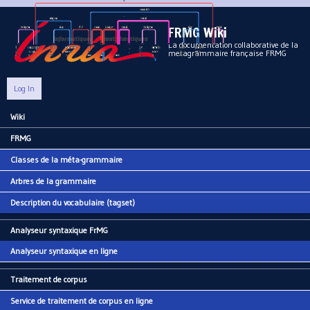
Aller au contenu principal
FRMG Wiki
La documentation collaborative de la
metagrammaire française FRMG
Log In
Wiki
Main menu
FRMG
Classes de la méta-grammaire
Arbres de la grammaire
Description du vocabulaire (tagset)
Analyseur syntaxique FrMG
Analyseur syntaxique en ligne
Traitement de corpus
Service de traitement de corpus en ligne