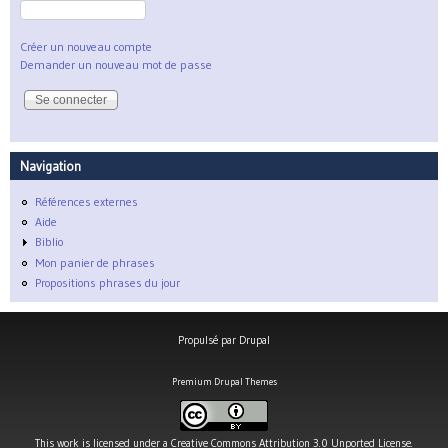
Créer un nouveau compte
Demander un nouveau mot de passe
Navigation
Références externes
Aide
Biblio
Mon panier de phrases
Propositions phrases du jour
Propulsé par
Drupal
Premium Drupal Themes
This work is licensed under a
Creative Commons Attribution 3.0 Unported License
.