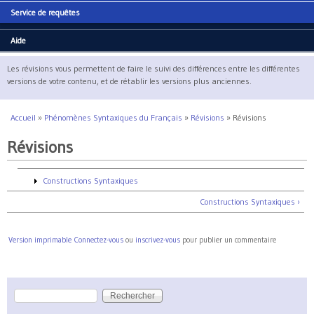
Service de requêtes
Aide
Les révisions vous permettent de faire le suivi des différences entre les différentes
versions de votre contenu, et de rétablir les versions plus anciennes.
Accueil
»
Phénomènes Syntaxiques du Français
»
Révisions
»
Révisions
Vous êtes ici
Révisions
Constructions Syntaxiques
Constructions Syntaxiques ›
Version imprimable
Connectez-vous
ou
inscrivez-vous
pour publier un commentaire
Rechercher
Formulaire de recherche