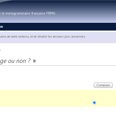
Aller au contenu principal
de la metagrammaire française FRMG
ide
rsions de votre contenu, et de rétablir les versions plus anciennes.
»
nge ou non ?
»