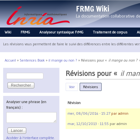
FRMG Wiki
La documentation collaborative 
Wiki
FRMG
Analyseur syntaxique FrMG
Traitement de corpus
A
Main menu
Les révisions vous permettent de faire le suivi des différences entre les différentes ve
Accueil
»
Sentences Book
»
il mange ou non ?
»
Révisions pour «
il mange ou non ?
Vous êtes ici
Révisions pour «
il ma
Rechercher
Formulaire de recherche
Voir
Révisions
(onglet actif)
Analyser une phrase (en
Révision
français) :
mer, 08/06/2014 - 15:27
par
admin
mar, 12/10/2013 - 11:55
par
admin
Accéder à l'interface complète.