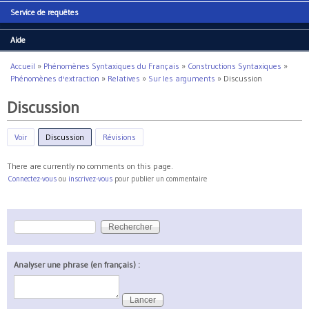
Service de requêtes
Aide
Accueil
»
Phénomènes Syntaxiques du Français
»
Constructions Syntaxiques
»
Vous êtes ici
Phénomènes d'extraction
»
Relatives
»
Sur les arguments
»
Discussion
Discussion
Voir
Discussion
(onglet actif)
Révisions
There are currently no comments on this page.
Connectez-vous
ou
inscrivez-vous
pour publier un commentaire
Rechercher
Formulaire de recherche
Analyser une phrase (en français) :