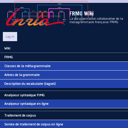
Aller au contenu principal
FRMG Wiki
La documentation collaborative de la
metagrammaire française FRMG
Log In
Wiki
Main menu
FRMG
Classes de la méta-grammaire
Arbres de la grammaire
Description du vocabulaire (tagset)
Analyseur syntaxique FrMG
Analyseur syntaxique en ligne
Traitement de corpus
Service de traitement de corpus en ligne