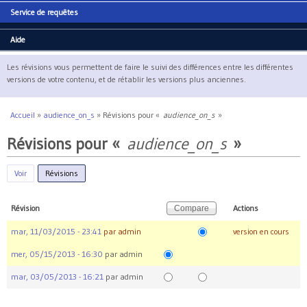
Service de requêtes
Aide
Les révisions vous permettent de faire le suivi des différences entre les différentes
versions de votre contenu, et de rétablir les versions plus anciennes.
Accueil
»
audience_on_s
»
Révisions pour «
audience_on_s
»
Vous êtes ici
Révisions pour «
audience_on_s
»
Voir
Révisions
(onglet actif)
Révision
Actions
mar, 11/03/2015 - 23:41
par
admin
version en cours
mer, 05/15/2013 - 16:30
par
admin
mar, 03/05/2013 - 16:21
par
admin