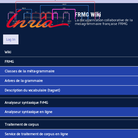
Aller au contenu principal
FRMG Wiki
La documentation collaborative de la
metagrammaire française FRMG
Log In
Wiki
Main menu
FRMG
Classes de la méta-grammaire
Arbres de la grammaire
Description du vocabulaire (tagset)
Analyseur syntaxique FrMG
Analyseur syntaxique en ligne
Traitement de corpus
Service de traitement de corpus en ligne