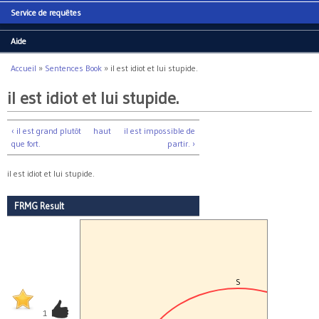
Service de requêtes
Aide
Accueil
»
Sentences Book
»
il est idiot et lui stupide.
Vous êtes ici
il est idiot et lui stupide.
‹ il est grand plutôt
haut
il est impossible de
que fort.
partir. ›
il est idiot et lui stupide.
FRMG Result
S
1