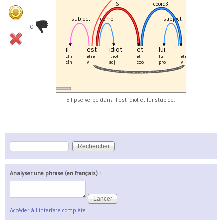
S
coord3
subject
comp
subject
comp
0
il
est
idiot
et
lui
_
stupi
cln
être
idiot
et
lui
être
stupide
cln
v
adj
coo
pro
v
adj
Ellipse verbe dans il est idiot et lui stupide.
Rechercher
Formulaire de recherche
Analyser une phrase (en français) :
Accéder à l'interface complète.