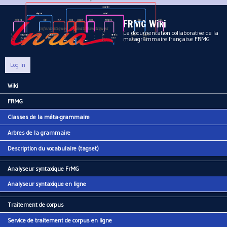
Aller au contenu principal
FRMG Wiki
La documentation collaborative de la
metagrammaire française FRMG
Log In
Wiki
Main menu
FRMG
Classes de la méta-grammaire
Arbres de la grammaire
Description du vocabulaire (tagset)
Analyseur syntaxique FrMG
Analyseur syntaxique en ligne
Traitement de corpus
Service de traitement de corpus en ligne