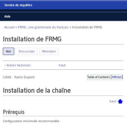
Service de requêtes
Aide
Accueil
»
FRMG: une grammaire du français
»
Installation de FRMG
Vous êtes ici
Installation de FRMG
Voir
(onglet actif)
Discussion
Révisions
‹ Arbres factorisés
haut
Crédit : Yoann Dupont
Table of Contents
[
Afficher
]
Installation de la chaîne
haut
Prérequis
Configuration minimale recommandée :