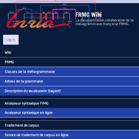
Aller au contenu principal
FRMG Wiki
La documentation collaborative de la
metagrammaire française FRMG
Log In
Wiki
Main menu
FRMG
Classes de la méta-grammaire
Arbres de la grammaire
Description du vocabulaire (tagset)
Analyseur syntaxique FrMG
Analyseur syntaxique en ligne
Traitement de corpus
Service de traitement de corpus en ligne