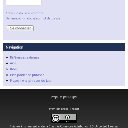
Créer un nouveau compte
Demander un nouveau mot de passe
Navigation
Références externes
Aide
Biblio
Mon panier de phrases
Propositions phrases du jour
Propulsé par
Drupal
Premium Drupal Themes
This work is licensed under a
Creative Commons Attribution 3.0 Unported License
.