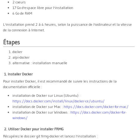
2 coeurs
17 Go d'espace libre pour l'installation
4 Go de RAM
L'installation prend 2 à 4 heures, selon la puissance de l'ordinateur et la vitesse
de la connexion à Internet.
Étapes
docker
alpi-docker
alternative : installation manuelle
1. Installer Docker
Pour installer Docker, il est recommandé de suivre les instructions de la
documentation officielle :
installation de Docker sur Linux (Ubuntu) :
https://docs.docker.com/install/linux/docker-ce/ubuntu/
installation de Docker sur Mac :
https://docs.docker.com/docker-for-mac/
installation de Docker sur Windows :
https://docs.docker.com/docker-for-
windows/
2. Utiliser Docker pour installer FRMG
Récupérez le dossier git frmg-docker et lancez l'installation :