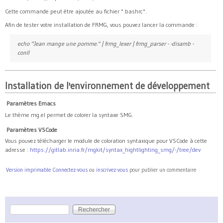
Cette commande peut être ajoutée au fichier ".bashrc".
Afin de tester votre installation de FRMG, vous pouvez lancer la commande :
echo "Jean mange une pomme." | frmg_lexer | frmg_parser - -disamb -
conll
Installation de l'environnement de développement
Paramètres Emacs
Le thème mg.el permet de colorer la syntaxe SMG.
Paramètres VSCode
Vous pouvez télécharger le module de coloration syntaxique pour VSCode à cette
adresse :
https://gitlab.inria.fr/mgkit/syntax_hightlighting_smg/-/tree/dev
Version imprimable
Connectez-vous
ou
inscrivez-vous
pour publier un commentaire
Rechercher
Formulaire de recherche