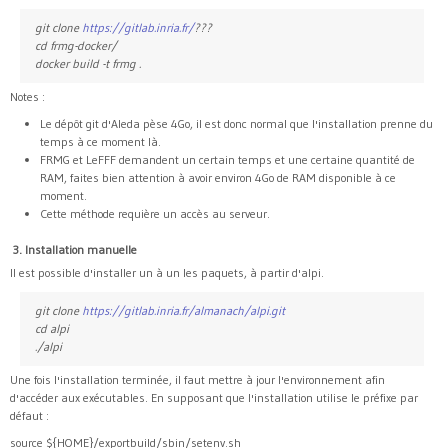
git clone
https://gitlab.inria.fr/
???
cd frmg-docker/
docker build -t frmg .
Notes :
Le dépôt git d'Aleda pèse 4Go, il est donc normal que l'installation prenne du
temps à ce moment là.
FRMG et LeFFF demandent un certain temps et une certaine quantité de
RAM, faites bien attention à avoir environ 4Go de RAM disponible à ce
moment.
Cette méthode requière un accès au serveur.
3. Installation manuelle
Il est possible d'installer un à un les paquets, à partir d'alpi.
git clone
https://gitlab.inria.fr/almanach/alpi.git
cd alpi
./alpi
Une fois l'installation terminée, il faut mettre à jour l'environnement afin
d'accéder aux exécutables. En supposant que l'installation utilise le préfixe par
défaut :
source ${HOME}/exportbuild/sbin/setenv.sh