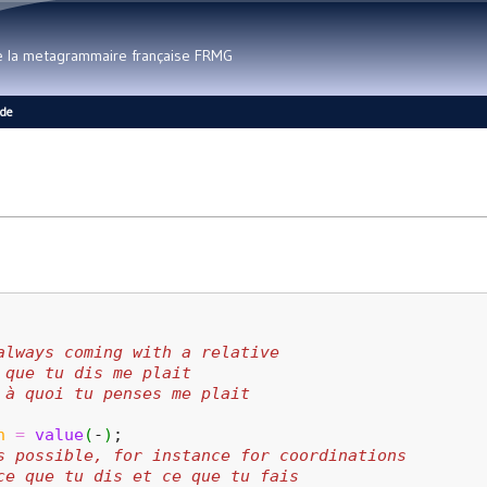
Aller au contenu principal
de la metagrammaire française FRMG
ide
always coming with a relative
 que tu dis me plait
 à quoi tu penses me plait
h
=
value
(
-
)
;
s possible, for instance for coordinations
ce que tu dis et ce que tu fais