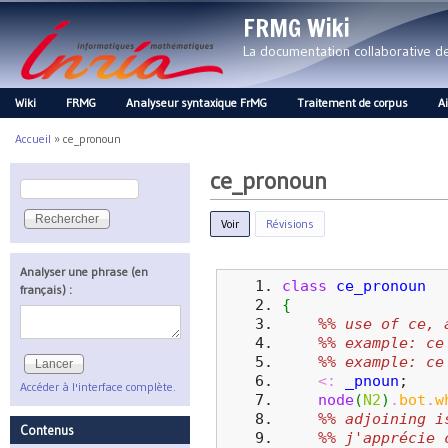
FRMG Wiki
La documentation collaborative 
Wiki
FRMG
Analyseur syntaxique FrMG
Traitement de corpus
A
Main menu
Accueil
»
ce_pronoun
Vous êtes ici
ce_pronoun
Rechercher
Formulaire de recherche
Voir
(onglet actif)
Révisions
Analyser une phrase (en
class
ce_pronoun
français) :
{
%% use of ce, 
%% example: ce
%% example: ce
<:
_pnoun
;
Accéder à l'interface complète.
node
(
N2
)
.
bot
.
w
%% adjoining i
Contenus
%% j'apprécie 