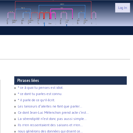
Log In
Phrases liées
* ce à quoi tu penses est idiot.
* ce dont tu parles est connu.
* il parle de ce qu'il écrit.
Les lanceurs d’alertes ne font que parler...
Ce dont Jean-Luc Mélenchon prend acte c’est...
La sérendipité n’est donc pas aussi simple...
Ils n'en ressentaient des saisons et n'en...
nous générons des données qui disent ce...