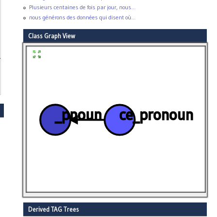
Plusieurs centaines de fois par jour, nous...
nous générons des données qui disent où...
Class Graph View
tive,
_pnoun
ce_pronoun
Derived TAG Trees