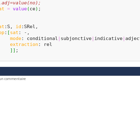
.adj=value(no);
at
=
value
(
ce
)
;
at
:S, 
id
:SRel,
op
:
[
sat
: -,
mode
: conditional
|
subjonctive
|
indicative
|
adjec
extraction
: rel
]
]
;
 un commentaire