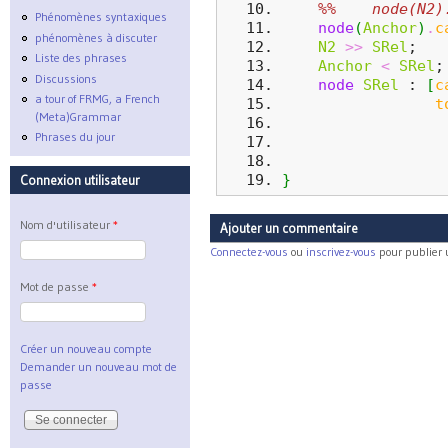
%%    node(N2)
Phénomènes syntaxiques
node
(
Anchor
)
.
c
phénomènes à discuter
N2
>>
SRel
;
Liste des phrases
Anchor
<
SRel
;
Discussions
node
SRel
 : 
[
c
a tour of FRMG, a French
t
(Meta)Grammar
Phrases du jour
}
Connexion utilisateur
Nom d'utilisateur
*
Ajouter un commentaire
Connectez-vous
ou
inscrivez-vous
pour publier
Mot de passe
*
Créer un nouveau compte
Demander un nouveau mot de
passe