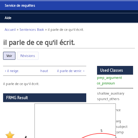
Service de requêtes
Aide
Accueil
»
Sentences Book
»
il parle de ce qu'il écrit.
Vous êtes ici
il parle de ce qu'il écrit.
Voir
(onglet actif)
Révisions
Used Classes
‹ il neige.
haut
il parle de venir. ›
prep_argument
ce_pronoun
il parle de ce qu'il écrit.
shallow_auxiliary
FRMG Result
spunct_others
agreement
clitic_sequence
clitics
collect_real_arg
collect_real_subject
S
real_group_comp
true_subject