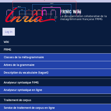
Aller au contenu principal
FRMG Wiki
La documentation collaborative de la
metagrammaire française FRMG
Log In
Wiki
Main menu
FRMG
Classes de la méta-grammaire
Arbres de la grammaire
Description du vocabulaire (tagset)
Analyseur syntaxique FrMG
Analyseur syntaxique en ligne
Traitement de corpus
Service de traitement de corpus en ligne