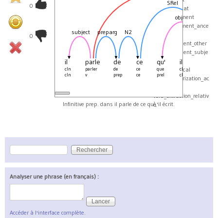
SRel
0
v_with_subcat
verb_agreement
object
verb_agreement_ance
subject
preparg
N2
subject
stor
0
verb_argument_other
verb_argument_subje
ct
il
parle
de
ce
qu'
il
écrit
cln
parler
de
ce
que
cln
écrire
verb_canonical
cln
v
prep
ce
prel
cln
v
verb_categorization_ac
tive
verb_extraction_relativ
Infinitive prep. dans il parle de ce qu\'il écrit.
e
Rechercher
Formulaire de recherche
Analyser une phrase (en français) :
Accéder à l'interface complète.