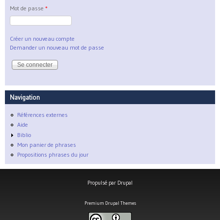
Mot de passe
*
Créer un nouveau compte
Demander un nouveau mot de passe
Navigation
Références externes
Aide
Biblio
Mon panier de phrases
Propositions phrases du jour
Propulsé par
Drupal
Premium Drupal Themes