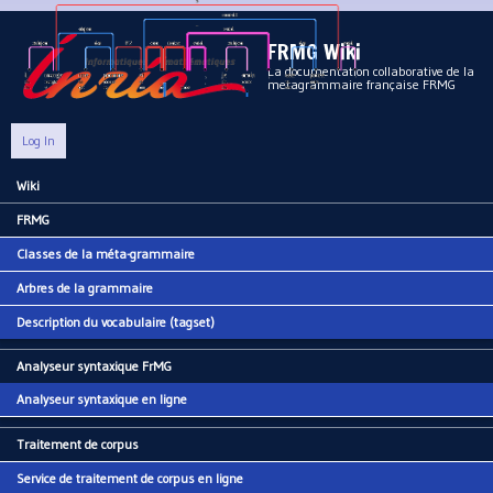
Aller au contenu principal
FRMG Wiki
La documentation collaborative de la
metagrammaire française FRMG
Log In
Wiki
Main menu
FRMG
Classes de la méta-grammaire
Arbres de la grammaire
Description du vocabulaire (tagset)
Analyseur syntaxique FrMG
Analyseur syntaxique en ligne
Traitement de corpus
Service de traitement de corpus en ligne