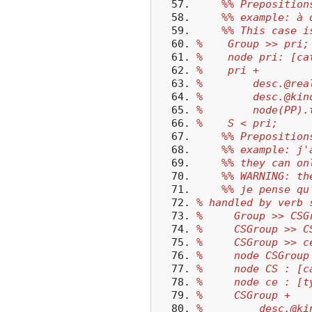
%% Preposition
%% example: à 
%% This case i
%    Group >> pri;
%    node pri: [ca
%    pri +
%        desc.@rea
%        desc.@kin
%        node(PP).
%    S < pri;
%% Preposition
%% example: j'
%% they can on
%% WARNING: th
%% je pense qu
% handled by verb 
%     Group >> CSG
%     CSGroup >> C
%     CSGroup >> c
%     node CSGroup
%     node CS : [c
%     node ce : [t
%     CSGroup +
%         desc.@ki