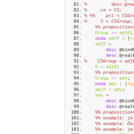
%         desc.@re
%     ce < CS;
% %%    pri < CSGr
%     S < CSGroup;
%% preposition
Group
>>
adjP
;
node
adjP
 : 
[
t
adjP
+
desc
.
@kind
desc
.
@real
%    CSGroup < adj
S
<
adjP
;
%% preposition
Group
>>
adv
;
node
adv
 : 
[
ty
adjP
<
adv
;
adv
+
desc
.
@kind
desc
.
@real
%% preposition
%% example: je
%% example: De
%% example: je