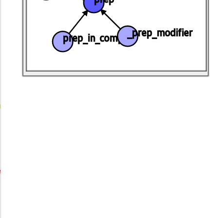
_prep_modifier
prep_in_comp
rep
=
Anchor
;
e