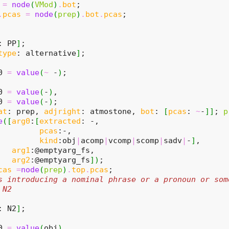
=
node
(
VMod
)
.
bot
;
.
pcas
=
node
(
prep
)
.
bot
.
pcas
;
: PP
]
;
type
: alternative
]
;
0 
=
value
(
~
 -
)
;
0 
=
value
(
-
)
,
0 
=
value
(
-
)
;
at
: prep, 
adjright
: atmostone, 
bot
: 
[
pcas
: 
~
-
]
]
; 
p
e
(
[
arg0
:
[
extracted
: -,
pcas
:-,
kind
:obj
|
acomp
|
vcomp
|
scomp
|
sadv
|
-
]
,
arg1
:@emptyarg_fs,
arg2
:@emptyarg_fs
]
)
;
cas
=
node
(
prep
)
.
top
.
pcas
;
s introducing a nominal phrase or a pronoun or som
 N2
: N2
]
;
0 
=
value
(
obj
)
,