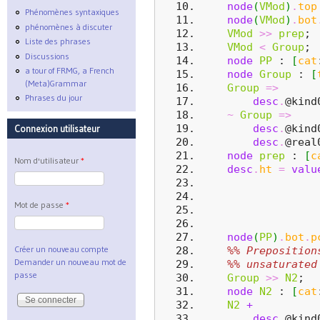
node
(
VMod
)
.
top
Phénomènes syntaxiques
node
(
VMod
)
.
bot
phénomènes à discuter
VMod
>>
prep
;
Liste des phrases
VMod
<
Group
;
Discussions
node
PP
 : 
[
cat
a tour of FRMG, a French
node
Group
 : 
[
(Meta)Grammar
Group
=>
Phrases du jour
desc
.
@kind
~
Group
=>
desc
.
@kind
Connexion utilisateur
desc
.
@real
node
prep
 : 
[
c
Nom d'utilisateur
*
desc
.
ht
=
valu
Mot de passe
*
node
(
PP
)
.
bot
.
p
Créer un nouveau compte
%% Preposition
Demander un nouveau mot de
%% unsaturated
passe
Group
>>
N2
;
node
N2
 : 
[
cat
N2
+
desc
.
@kind