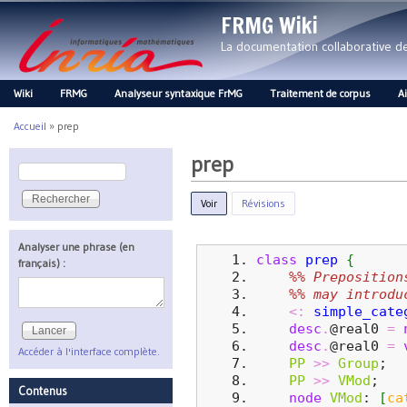
FRMG Wiki
La documentation collaborative 
Wiki
FRMG
Analyseur syntaxique FrMG
Traitement de corpus
A
Main menu
Accueil
»
prep
Vous êtes ici
prep
Rechercher
Formulaire de recherche
Voir
(onglet actif)
Révisions
Analyser une phrase (en
class
prep
{
français) :
%% Preposition
%% may introdu
<:
simple_cate
desc
.
@real0 
=
desc
.
@real0 
=
Accéder à l'interface complète.
PP
>>
Group
;
PP
>>
VMod
;
Contenus
node
VMod
: 
[
ca