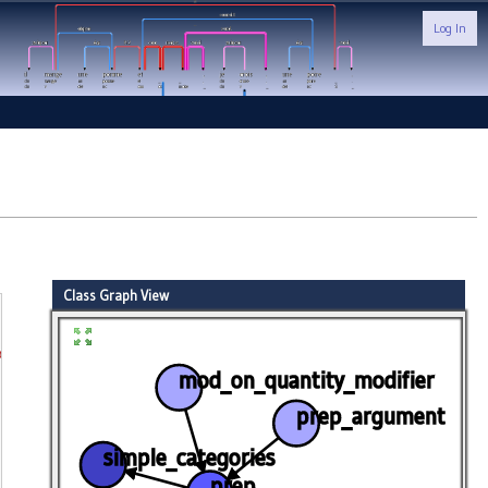
Log In
Class Graph View
c or adj
mod_on_quantity_modifier
prep_argument
simple_categories
prep