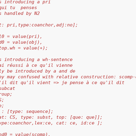
s introducing a pri
qui tu  penses
s handled by N2
t: pri,type:coanchor,adj:no];
l0 = value(pri),
d0 = value(obj),
top.wh = value(+);
s introducing a wh-sentence
ai réussi à ce qu'il vienne
ly be introduced by a and de
ey may confused with relative construction: scomp-
'il dit qu'il vient => je pense à ce qu'il dit
subcat     
roup;
S;
e;
 : [type: sequence];
at: CS, type: subst, top: [que: que]];
ype:coanchor,lex:ce, cat: ce, id:ce ];
nd0 = value(scomp),