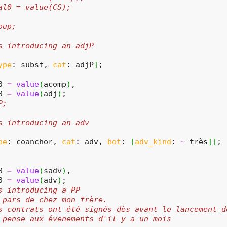
al0 = value(CS);
oup;
s introducing an adjP
ype
: subst, 
cat
: adjP
]
;
0 
=
value
(
acomp
)
,
0 
=
value
(
adj
)
;
P;
s introducing an adv
pe
: coanchor, 
cat
: adv, 
bot
: 
[
adv_kind
: 
~
 très
]
]
;
0 
=
value
(
sadv
)
,
0 
=
value
(
adv
)
;
s introducing a PP
 pars de chez mon frère.
s contrats ont été signés dès avant le lancement d
 pense aux évenements d'il y a un mois 