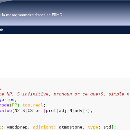
Aller au contenu principal
de la metagrammaire française FRMG
ide
s
ce NP, S+infinitive, pronoun or ce que+S, simple n
gories
;
node
(
PP
)
.
top
.
real
;
value
(
N2
|
S
|
CS
|
pri
|
prel
|
adj
|
N
|
adv
|
-
)
;
t
: vmodprep, 
adjright
: atmostone, 
type
: std
]
;