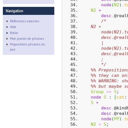
node
(
N2
)
.
t
N2
+
Navigation
desc
.
@real
/*
Références externes
    N2 +
Aide
        node(N2).t
Biblio
        desc.@real
Mon panier de phrases
        |
Propositions phrases du
        node(N2).t
jour
        desc.@real
        ;
        */
%% Preposition
%% they can on
%% WARNING: sh
%% but maybe s
Group
>>
S
;
node
S
 : 
[
cat
:
S
+
desc
.
@kind
desc
.
@real
node
(
PP
)
.
t
N2
<
S
;