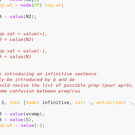
op
.
wh
=
node
(
PP
)
.
top
.
wh
;
0 
=
value
(
N2
)
;
op.sat = value(+),
0 = value(N2)
op.sat = value(-),
0 = value(N)
s introducing an infinitive sentence
ly be introduced by à and de
ould revise the list of possible prep (pour après,
ome confusion between prep/csu
 S, 
top
: 
[
mode
: infinitive, 
sat
: -, 
extraction
: -,
0 
=
value
(
vcomp
)
,
0 
=
value
(
S
)
,
op
.
wh
=
value
(
-
)
;