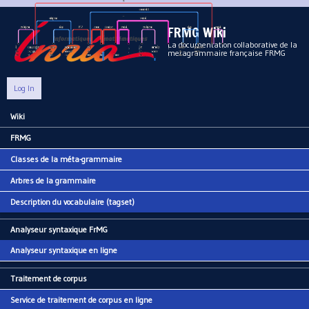
Aller au contenu principal
FRMG Wiki
La documentation collaborative de la
metagrammaire française FRMG
Log In
Wiki
Main menu
FRMG
Classes de la méta-grammaire
Arbres de la grammaire
Description du vocabulaire (tagset)
Analyseur syntaxique FrMG
Analyseur syntaxique en ligne
Traitement de corpus
Service de traitement de corpus en ligne