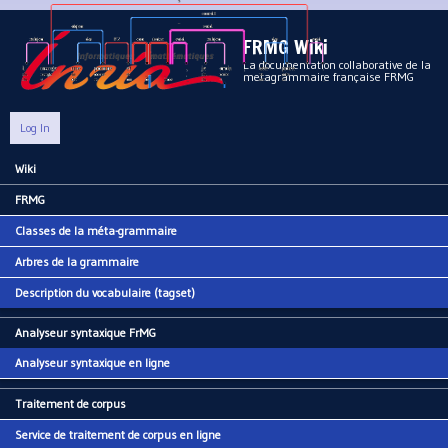
Aller au contenu principal
FRMG Wiki
La documentation collaborative de la
metagrammaire française FRMG
Log In
Wiki
Main menu
FRMG
Classes de la méta-grammaire
Arbres de la grammaire
Description du vocabulaire (tagset)
Analyseur syntaxique FrMG
Analyseur syntaxique en ligne
Traitement de corpus
Service de traitement de corpus en ligne