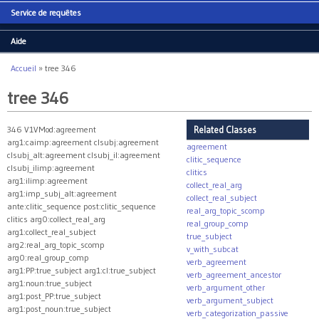
Service de requêtes
Aide
Accueil
»
tree 346
Vous êtes ici
tree 346
346 V1VMod:agreement
Related Classes
arg1:caimp:agreement clsubj:agreement
agreement
clsubj_alt:agreement clsubj_il:agreement
clitic_sequence
clsubj_ilimp:agreement
clitics
arg1:ilimp:agreement
collect_real_arg
arg1:imp_subj_alt:agreement
collect_real_subject
ante:clitic_sequence post:clitic_sequence
real_arg_topic_scomp
clitics arg0:collect_real_arg
real_group_comp
arg1:collect_real_subject
true_subject
arg2:real_arg_topic_scomp
v_with_subcat
arg0:real_group_comp
verb_agreement
arg1:PP:true_subject arg1:cl:true_subject
verb_agreement_ancestor
arg1:noun:true_subject
verb_argument_other
arg1:post_PP:true_subject
verb_argument_subject
arg1:post_noun:true_subject
verb_categorization_passive