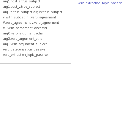
arg1:post_s:true_subject
verb_extraction_topic_passive
arg1:post_v:true_subject
arg1:s:true_subject arg1:v:true_subject
v_with_subcat Infl:verb_agreement
V:verb_agreement v:verb_agreement
V1:verb_agreement_ancestor
arg0:verb_argument_other
arg2:verb_argument_other
arg1:verb_argument_subject
verb_categorization_passive
verb_extraction_topic_passive