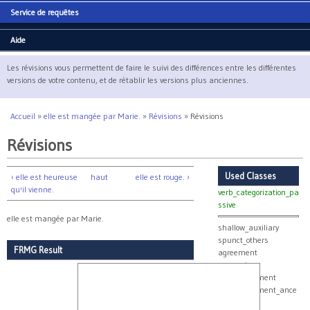
Service de requêtes
Aide
Les révisions vous permettent de faire le suivi des différences entre les différentes
versions de votre contenu, et de rétablir les versions plus anciennes.
Accueil
»
elle est mangée par Marie.
»
Révisions
»
Révisions
Vous êtes ici
Révisions
Used Classes
‹ elle est heureuse
haut
elle est rouge. ›
qu'il vienne.
verb_categorization_pa
ssive
elle est mangée par Marie.
shallow_auxiliary
spunct_others
FRMG Result
agreement
aux_verbs
verb_agreement
verb_agreement_ance
stor