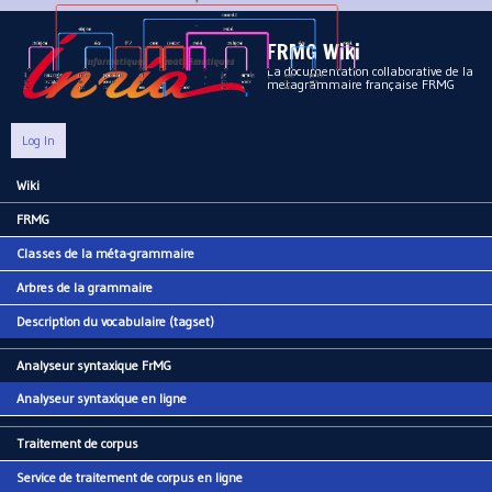
Aller au contenu principal
FRMG Wiki
La documentation collaborative de la
metagrammaire française FRMG
Log In
Wiki
Main menu
FRMG
Classes de la méta-grammaire
Arbres de la grammaire
Description du vocabulaire (tagset)
Analyseur syntaxique FrMG
Analyseur syntaxique en ligne
Traitement de corpus
Service de traitement de corpus en ligne