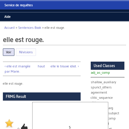
Service de requêtes
Aide
Accueil
»
Sentences Book
»
elle est rouge.
Vous êtes ici
elle est rouge.
Voir
(onglet actif)
Révisions
Used Classes
‹ elle est mangée
haut
elle le trouve idiot. ›
par Marie.
adj_as_comp
shallow_auxiliary
elle est rouge.
spunct_others
agreement
FRMG Result
clitic_sequence
clitics
collect_real_arg
collect_real_subject
real_group_comp
true_subject
S
v_with_subcat
0