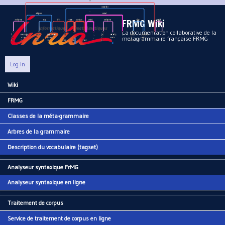
Aller au contenu principal
FRMG Wiki
La documentation collaborative de la
metagrammaire française FRMG
Log In
Wiki
Main menu
FRMG
Classes de la méta-grammaire
Arbres de la grammaire
Description du vocabulaire (tagset)
Analyseur syntaxique FrMG
Analyseur syntaxique en ligne
Traitement de corpus
Service de traitement de corpus en ligne