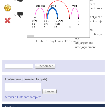
verb_agreement
subject
comp
void
verb_agreement_ance
stor
0
verb_argument_other
elle
est
rouge
.
verb_argument_subje
cln
être
rouge
_
.
ct
cln
v
adj
S
_
verb_canonical
verb_categorization_ac
tive
Attribut du sujet dans elle est rouge.
adj_argument
node_agreement
Rechercher
Formulaire de recherche
Analyser une phrase (en français) :
Accéder à l'interface complète.