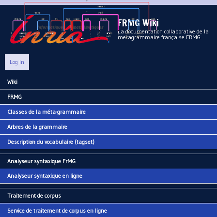
Aller au contenu principal
FRMG Wiki
La documentation collaborative de la
metagrammaire française FRMG
Log In
Wiki
Main menu
FRMG
Classes de la méta-grammaire
Arbres de la grammaire
Description du vocabulaire (tagset)
Analyseur syntaxique FrMG
Analyseur syntaxique en ligne
Traitement de corpus
Service de traitement de corpus en ligne