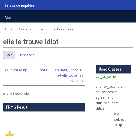
Service de requêtes
Aide
Accueil
»
Sentences Book
»
elle le trouve idiot.
Vous êtes ici
elle le trouve idiot.
Voir
(onglet actif)
Révisions
Used Classes
‹ elle est rouge.
haut
en riant, Marie lui
a-t-elle coupé les
adj_as_comp
cheveux ? ›
shallow_auxiliary
spunct_others
elle le trouve idiot.
agreement
clitic_sequence
FRMG Result
clitics
collect_real_arg
collect_real_subject
real_group_comp
true_subject
v_with_subcat