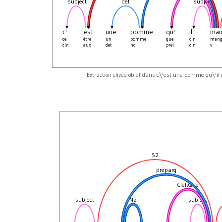
subject
det
subject
c'
est
une
pomme
qu'
il
ma
ce
être
un
pomme
que
cln
mang
cln
aux
det
nc
prel
cln
v
Extraction clivée objet dans c\'est une pomme qu\'i
S2
preparg
CleftQue
subject
N2
subject