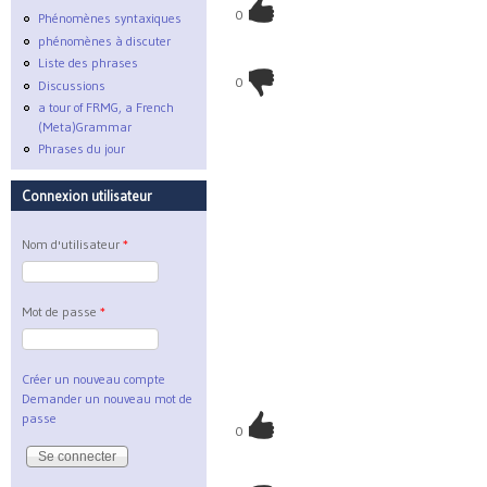
0
Phénomènes syntaxiques
phénomènes à discuter
Liste des phrases
0
Discussions
a tour of FRMG, a French
(Meta)Grammar
Phrases du jour
Connexion utilisateur
Nom d'utilisateur
*
Mot de passe
*
Créer un nouveau compte
Demander un nouveau mot de
passe
0