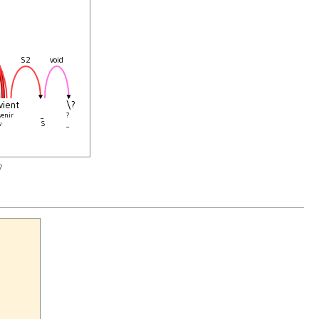
e
S2
void
vient
\?
venir
_
?
v
S
_
?