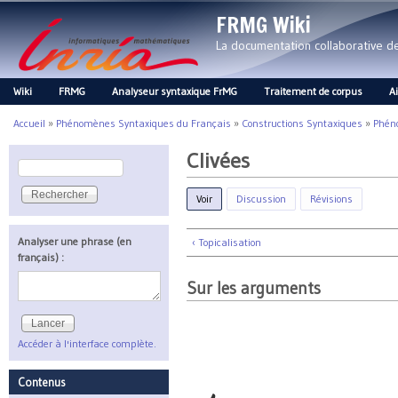
FRMG Wiki
La documentation collaborative 
Wiki
FRMG
Analyseur syntaxique FrMG
Traitement de corpus
A
Main menu
Accueil
»
Phénomènes Syntaxiques du Français
»
Constructions Syntaxiques
»
Phén
Vous êtes ici
Clivées
Rechercher
Formulaire de recherche
Voir
(onglet actif)
Discussion
Révisions
Analyser une phrase (en
‹ Topicalisation
français) :
Sur les arguments
Accéder à l'interface complète.
Contenus