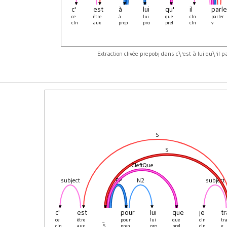
c'
est
à
lui
qu'
il
parle
ce
être
à
lui
que
cln
parler
cln
aux
prep
pro
prel
cln
v
Extraction clivée prepobj dans c\'est à lui qu\'il pa
S
S
CleftQue
subject
PP
N2
subject
c'
est
pour
lui
que
je
tr
ce
être
_
pour
lui
que
cln
tra
cln
aux
S
prep
pro
prel
cln
v