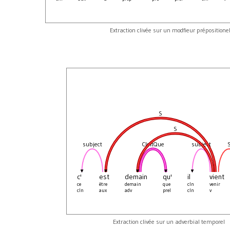
Extraction clivée sur un modfieur prépositione
S
S
subject
CleftQue
subject
c'
est
demain
qu'
il
vient
ce
être
demain
que
cln
venir
cln
aux
adv
prel
cln
v
Extraction clivée sur un adverbial temporel