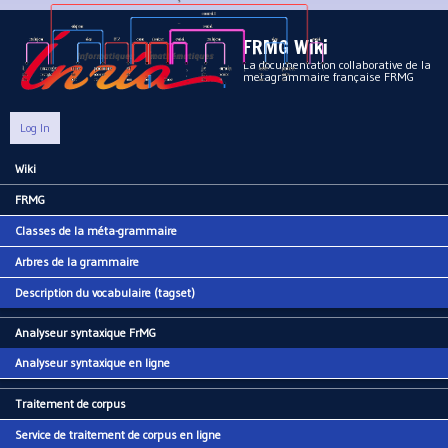
Aller au contenu principal
FRMG Wiki
La documentation collaborative de la
metagrammaire française FRMG
Log In
Wiki
Main menu
FRMG
Classes de la méta-grammaire
Arbres de la grammaire
Description du vocabulaire (tagset)
Analyseur syntaxique FrMG
Analyseur syntaxique en ligne
Traitement de corpus
Service de traitement de corpus en ligne