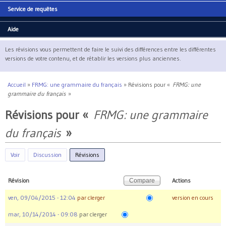
Service de requêtes
Aide
Les révisions vous permettent de faire le suivi des différences entre les différentes
versions de votre contenu, et de rétablir les versions plus anciennes.
Accueil
»
FRMG: une grammaire du français
»
Révisions pour «
FRMG: une
Vous êtes ici
grammaire du français
»
Révisions pour «
FRMG: une grammaire
du français
»
Voir
Discussion
Révisions
(onglet actif)
Révision
Actions
ven, 09/04/2015 - 12:04
par
clerger
version en cours
mar, 10/14/2014 - 09:08
par
clerger