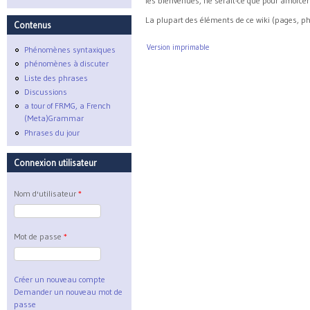
les bienvenues, ne serait-ce que pour amorce
La plupart des éléments de ce wiki (pages, p
Contenus
Version imprimable
Phénomènes syntaxiques
phénomènes à discuter
Liste des phrases
Discussions
a tour of FRMG, a French
(Meta)Grammar
Phrases du jour
Connexion utilisateur
Nom d'utilisateur
*
Mot de passe
*
Créer un nouveau compte
Demander un nouveau mot de
passe