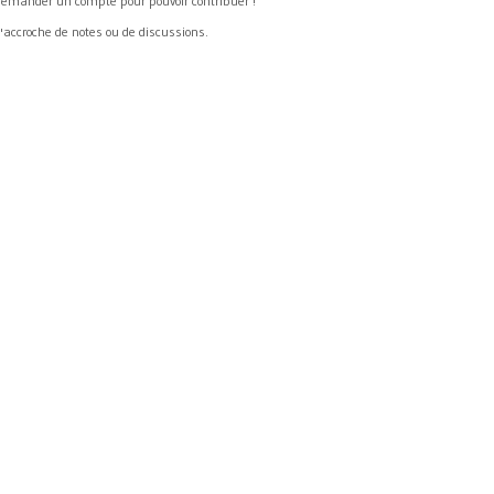
emander un compte pour pouvoir contribuer !
accroche de notes ou de discussions.