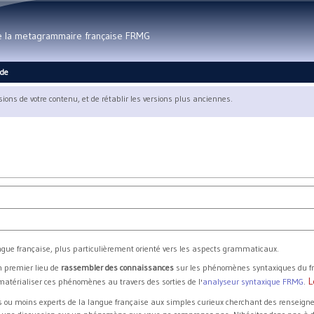
Aller au contenu principal
de la metagrammaire française FRMG
ide
rsions de votre contenu, et de rétablir les versions plus anciennes.
angue française, plus particulièrement orienté vers les aspects grammaticaux.
en premier lieu de
rassembler des connaissances
sur les phénomènes syntaxiques du fr
L
atérialiser ces phénomènes au travers des sorties de l'
analyseur syntaxique FRMG
.
s ou moins experts de la langue française aux simples curieux cherchant des renseigne