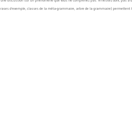
r une discussion sur un phénomène que vous ne comprenez pas. N'hésitez donc pas à d
hrases d'exemple, classes de la méta-grammaire, arbre de la grammaire) permettent l'