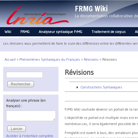
FRMG Wiki
La documentation collaborative 
Wiki
FRMG
Analyseur syntaxique FrMG
Traitement de corpus
A
Main menu
Les révisions vous permettent de faire le suivi des différences entre les différentes ve
Accueil
»
Phénomènes Syntaxiques du Français
»
Révisions
»
Révisions
Vous êtes ici
Révisions
Rechercher
Formulaire de recherche
Constructions Syntaxiques
Analyser une phrase (en
français) :
FrMG Wiki souhaite devenir un portail de la l
L'objectif de ce portail est multiple mais est 
nombreux cas, il sera également possible de m
FrmgWiki est ouvert à tous, des amateurs plu
Accéder à l'interface complète.