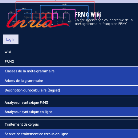
Aller au contenu principal
FRMG Wiki
La documentation collaborative de la
metagrammaire française FRMG
Log In
Wiki
Main menu
FRMG
Classes de la méta-grammaire
Arbres de la grammaire
Description du vocabulaire (tagset)
Analyseur syntaxique FrMG
Analyseur syntaxique en ligne
Traitement de corpus
Service de traitement de corpus en ligne