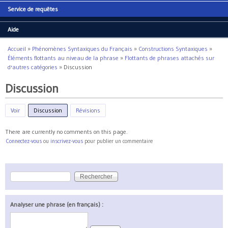
Service de requêtes
Aide
Accueil
»
Phénomènes Syntaxiques du Français
»
Constructions Syntaxiques
»
Vous êtes ici
Éléments flottants au niveau de la phrase
»
Flottants de phrases attachés sur
d'autres catégories
»
Discussion
Discussion
Voir
Discussion
(onglet actif)
Révisions
There are currently no comments on this page.
Connectez-vous
ou
inscrivez-vous
pour publier un commentaire
Rechercher
Formulaire de recherche
Analyser une phrase (en français) :