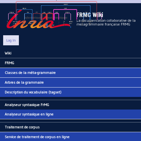
Aller au contenu principal
FRMG Wiki
La documentation collaborative de la
metagrammaire française FRMG
Log In
Wiki
Main menu
FRMG
Classes de la méta-grammaire
Arbres de la grammaire
Description du vocabulaire (tagset)
Analyseur syntaxique FrMG
Analyseur syntaxique en ligne
Traitement de corpus
Service de traitement de corpus en ligne