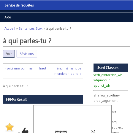
Service de requêtes
Aide
Accueil
»
Sentences Book
»
à qui parles-tu ?
Vous êtes ici
à qui parles-tu ?
Voir
(onglet actif)
Révisions
Used Classes
‹ voici une pomme.
haut
énormément de
monde en parle. ›
verb_extraction_wh
whpronoun
spunct_wh
à qui parles-tu ?
shallow_auxiliary
FRMG Result
prep_argument
agreement
clitic_sequence
clitics
collect_real_arg
collect_real_subject
preparg
S2
real_group_comp
0