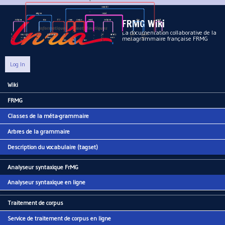
Aller au contenu principal
FRMG Wiki
La documentation collaborative de la
metagrammaire française FRMG
Log In
Wiki
Main menu
FRMG
Classes de la méta-grammaire
Arbres de la grammaire
Description du vocabulaire (tagset)
Analyseur syntaxique FrMG
Analyseur syntaxique en ligne
Traitement de corpus
Service de traitement de corpus en ligne