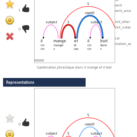
S
verb_agreement
1
verb_agreement_ance
coord3
stor
verb_argument_other
subject
S
subject
void
verb_argument_subje
0
ct
verb_canonical
il
mange
et
il
boit
.
verb_categorization_ac
cln
manger
et
cln
boire
_
.
cln
v
coo
cln
v
S
_
tive
coord_no_ni
Coordination phrastique dans il mange et il boit.
Representations
S
0
coord3
subject
S
subject
void