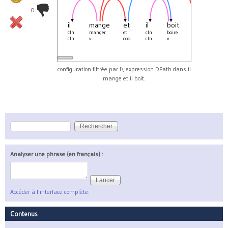
0
il
mange
et
il
boit
.
cln
manger
et
cln
boire
_
.
cln
v
coo
cln
v
S
_
configuration filtrée par l\'expression DPath dans il
mange et il boit.
Rechercher
Formulaire de recherche
Analyser une phrase (en français) :
Accéder à l'interface complète.
Contenus