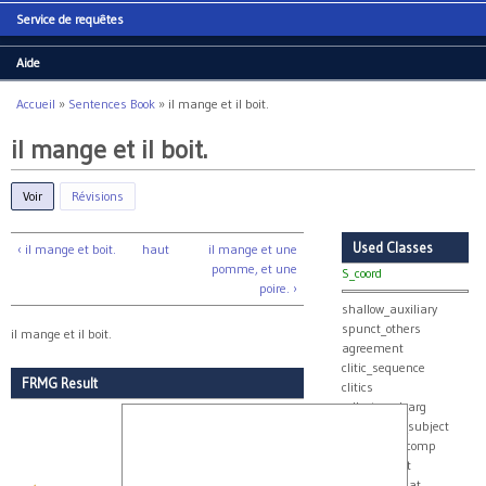
Service de requêtes
Aide
Accueil
»
Sentences Book
»
il mange et il boit.
Vous êtes ici
il mange et il boit.
Voir
(onglet actif)
Révisions
Used Classes
‹ il mange et boit.
haut
il mange et une
pomme, et une
S_coord
poire. ›
shallow_auxiliary
spunct_others
il mange et il boit.
agreement
clitic_sequence
FRMG Result
clitics
collect_real_arg
collect_real_subject
real_group_comp
true_subject
v_with_subcat