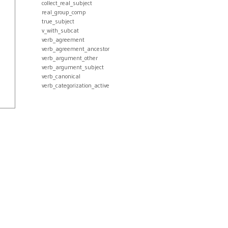
collect_real_subject
real_group_comp
true_subject
v_with_subcat
verb_agreement
verb_agreement_ancestor
verb_argument_other
verb_argument_subject
verb_canonical
verb_categorization_active