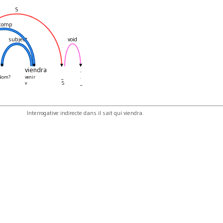
S
comp
subject
void
viendra
.
Nom?
venir
_
.
v
S
_
Interrogative indirecte dans il sait qui viendra.