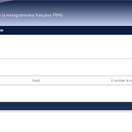
Aller au contenu principal
de la metagrammaire française FRMG
ide
haut
il semble à cr