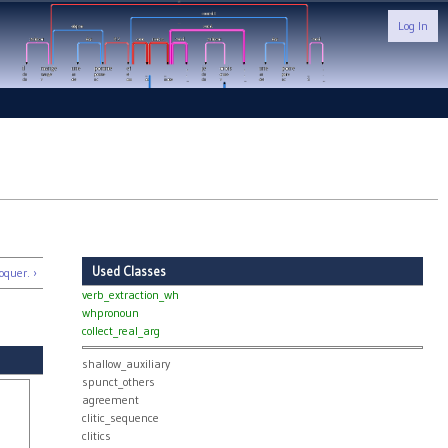
Log In
Used Classes
oquer. ›
verb_extraction_wh
whpronoun
collect_real_arg
shallow_auxiliary
spunct_others
agreement
clitic_sequence
clitics