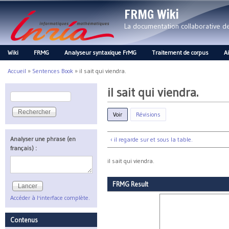
FRMG Wiki
La documentation collaborative 
Wiki
FRMG
Analyseur syntaxique FrMG
Traitement de corpus
A
Main menu
Accueil
»
Sentences Book
»
il sait qui viendra.
Vous êtes ici
il sait qui viendra.
Rechercher
Formulaire de recherche
Voir
(onglet actif)
Révisions
Analyser une phrase (en
‹ il regarde sur et sous la table.
français) :
il sait qui viendra.
FRMG Result
Accéder à l'interface complète.
Contenus