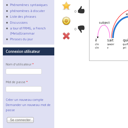
Phénomènes syntaxiques
phénomènes à discuter
0
x
Liste des phrases
Discussions
subject
a tour of FRMG, a French
0
(Meta)Grammar
Phrases du jour
il
sait
qui
cln
savoir
qui
cln
v
pri
Connexion utilisateur
Nom d'utilisateur
*
Mot de passe
*
Créer un nouveau compte
Demander un nouveau mot de
passe