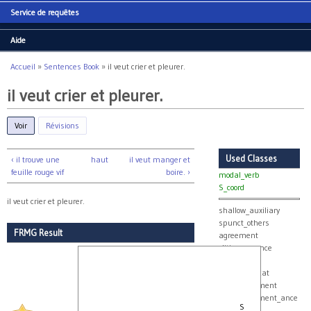
Service de requêtes
Aide
Accueil
»
Sentences Book
»
il veut crier et pleurer.
Vous êtes ici
il veut crier et pleurer.
Voir
(onglet actif)
Révisions
Used Classes
‹ il trouve une
haut
il veut manger et
feuille rouge vif
boire. ›
modal_verb
S_coord
il veut crier et pleurer.
shallow_auxiliary
spunct_others
FRMG Result
agreement
clitic_sequence
clitics
v_with_subcat
verb_agreement
verb_agreement_ance
S
stor