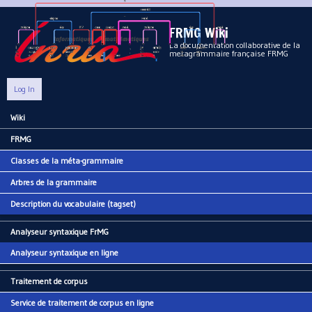
Aller au contenu principal
FRMG Wiki
La documentation collaborative de la
metagrammaire française FRMG
Log In
Wiki
Main menu
FRMG
Classes de la méta-grammaire
Arbres de la grammaire
Description du vocabulaire (tagset)
Analyseur syntaxique FrMG
Analyseur syntaxique en ligne
Traitement de corpus
Service de traitement de corpus en ligne