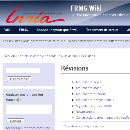
FRMG Wiki
La documentation collaborative 
Wiki
FRMG
Analyseur syntaxique FrMG
Traitement de corpus
A
Main menu
Les révisions vous permettent de faire le suivi des différences entre les différentes ve
Accueil
»
Structure verbale canonique
»
Révisions
»
Révisions
Vous êtes ici
Révisions
Rechercher
Formulaire de recherche
Arguments sujet
Arguments objet
Arguments attribut
Analyser une phrase (en
Arguments prépositionels
français) :
Arguments phrastiques
Noyau verbal
Constructions avec noms prédicatifs
‹ Constructions Syntaxiques
Accéder à l'interface complète.