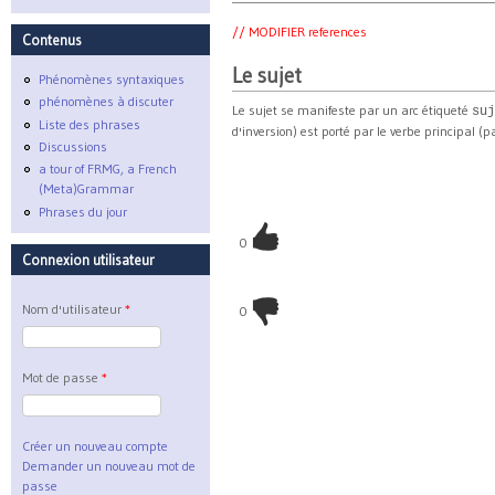
// MODIFIER references
Contenus
Le sujet
Phénomènes syntaxiques
phénomènes à discuter
Le sujet se manifeste par un arc étiqueté
suj
Liste des phrases
d'inversion) est porté par le verbe principal (p
Discussions
a tour of FRMG, a French
(Meta)Grammar
Phrases du jour
0
Connexion utilisateur
Nom d'utilisateur
*
0
Mot de passe
*
Créer un nouveau compte
Demander un nouveau mot de
passe