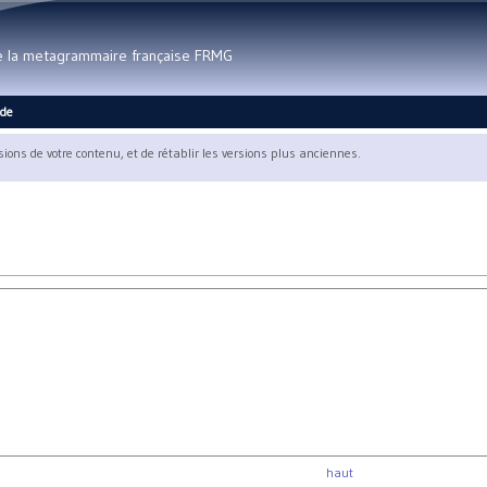
Aller au contenu principal
de la metagrammaire française FRMG
ide
rsions de votre contenu, et de rétablir les versions plus anciennes.
haut