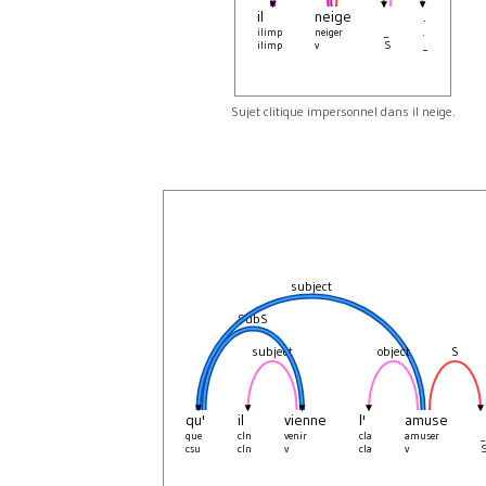
il
neige
.
ilimp
neiger
_
.
ilimp
v
S
_
Sujet clitique impersonnel dans il neige.
subject
SubS
subject
object
S
qu'
il
vienne
l'
amuse
que
cln
venir
cla
amuser
_
csu
cln
v
cla
v