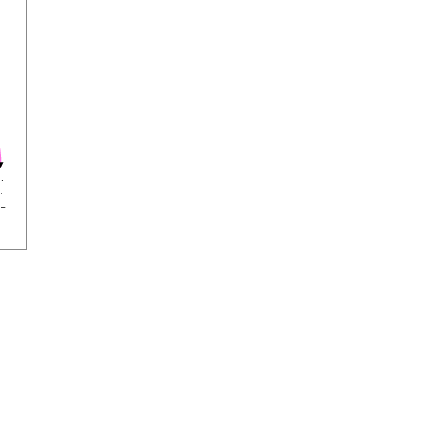
.
.
_