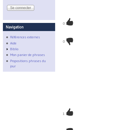
0
Navigation
Références externes
0
Aide
Biblio
Mon panier de phrases
Propositions phrases du
jour
1