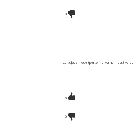
0
Le sujet clitique (personnel ou non) post-verba
0
0