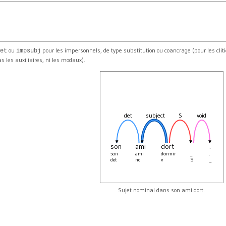
ou
pour les impersonnels, de type substitution ou coancrage (pour les clit
et
impsubj
as les auxiliaires, ni les modaux).
det
subject
S
void
son
ami
dort
.
son
ami
dormir
_
.
det
nc
v
S
_
Sujet nominal dans son ami dort.