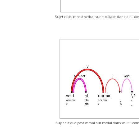
Sujet clitique post-verbal sur auxiliaire dans a-t-il do
V
subject
S
void
veut
-il
dormir
\?
vouloir
cln
dormir
_
?
v
cln
v
S
_
Sujet clitique post-verbal sur modal dans veut-il dor