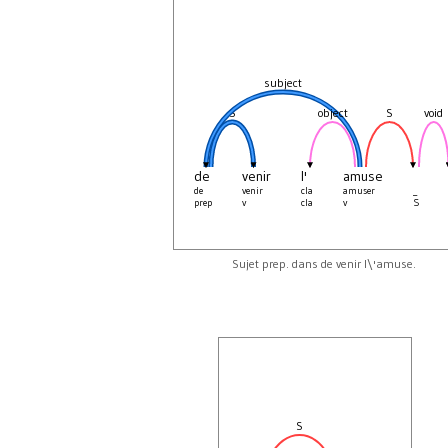
subject
S
object
S
void
de
venir
l'
amuse
de
venir
cla
amuser
_
prep
v
cla
v
S
Sujet prep. dans de venir l\'amuse.
S