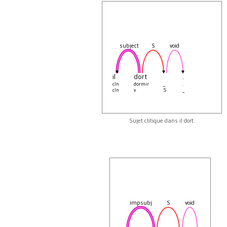
subject
S
void
il
dort
.
cln
dormir
_
.
cln
v
S
_
Sujet clitique dans il dort.
impsubj
S
void