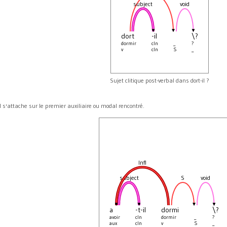
subject
void
dort
-il
\?
dormir
cln
_
?
v
cln
S
_
Sujet clitique post-verbal dans dort-il ?
l s'attache sur le premier auxiliaire ou modal rencontré.
Infl
subject
S
void
a
-t-il
dormi
\?
avoir
cln
dormir
_
?
aux
cln
v
S
_