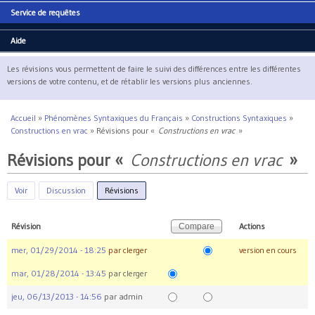
Service de requêtes
Aide
Les révisions vous permettent de faire le suivi des différences entre les différentes
versions de votre contenu, et de rétablir les versions plus anciennes.
Accueil
»
Phénomènes Syntaxiques du Français
»
Constructions Syntaxiques
»
Vous êtes ici
Constructions en vrac
»
Révisions pour «
Constructions en vrac
»
Révisions pour «
Constructions en vrac
»
Voir
Discussion
Révisions
(onglet actif)
Révision
Actions
mer, 01/29/2014 - 18:25
par
clerger
version en cours
mar, 01/28/2014 - 13:45
par
clerger
jeu, 06/13/2013 - 14:56
par
admin