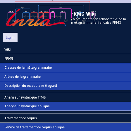
Aller au contenu principal
FRMG Wiki
La documentation collaborative de la
metagrammaire française FRMG
Log In
Wiki
Main menu
FRMG
Classes de la méta-grammaire
Arbres de la grammaire
Description du vocabulaire (tagset)
Analyseur syntaxique FrMG
Analyseur syntaxique en ligne
Traitement de corpus
Service de traitement de corpus en ligne