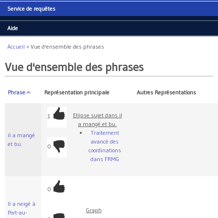
Service de requêtes
Aide
Accueil
»
Vue d'ensemble des phrases
Vous êtes ici
Vue d'ensemble des phrases
Phrase
Représentation principale
Autres Représentations
Ellipse sujet dans il
1
a mangé et bu.
Traitement
il a mangé
avancé des
et bu.
0
coordinations
dans FRMG
0
Il a neigé à
Graph
Port-au-