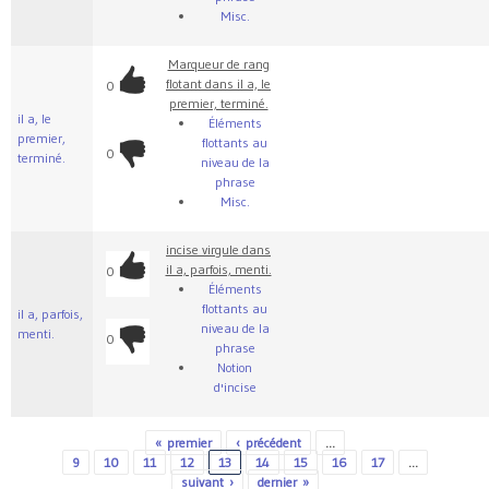
Misc.
Marqueur de rang
flotant dans il a, le
0
premier, terminé.
il a, le
Éléments
premier,
flottants au
0
terminé.
niveau de la
phrase
Misc.
incise virgule dans
il a, parfois, menti.
0
Éléments
flottants au
il a, parfois,
niveau de la
menti.
0
phrase
Notion
d'incise
« premier
‹ précédent
…
Pages
9
10
11
12
13
14
15
16
17
…
suivant ›
dernier »