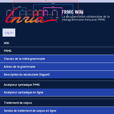
Aller au contenu principal
FRMG Wiki
La documentation collaborative de la
metagrammaire française FRMG
Log In
Wiki
Main menu
FRMG
Classes de la méta-grammaire
Arbres de la grammaire
Description du vocabulaire (tagset)
Analyseur syntaxique FrMG
Analyseur syntaxique en ligne
Traitement de corpus
Service de traitement de corpus en ligne