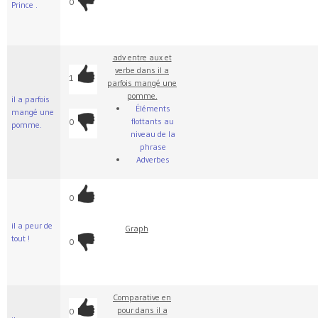
0
Prince .
adv entre aux et
verbe dans il a
1
parfois mangé une
pomme.
il a parfois
Éléments
mangé une
flottants au
0
pomme.
niveau de la
phrase
Adverbes
0
il a peur de
Graph
tout !
0
Comparative en
pour dans il a
0