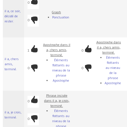
0
il a, ce soir,
Graph
décidé de
Ponctuation
0
rester.
Apostrophe dans
Apostrophe dans il
il a, chers amis,
a, chers amis,
1
0
terminé.
terminé.
Éléments
il a, chers
Éléments
flottants
amis,
flottants au
au niveau
0
0
terminé.
niveau de la
de la
phrase
phrase
Apostrophe
Apostrophe
Phrase incisée
dans il a, je crois,
0
terminé.
Éléments
il a, je crois,
flottants au
terminé.
0
niveau de la
phrase