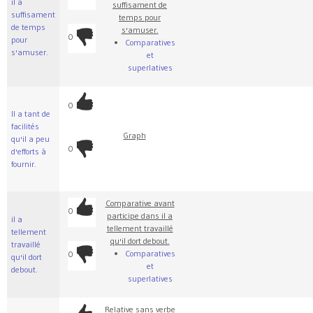
il a
suffisament de
suffisament
temps pour
de temps
s'amuser.
0
pour
Comparatives
s'amuser.
et
superlatives
0
Il a tant de
facilités
Graph
qu'il a peu
0
d'efforts à
fournir.
Comparative avant
0
participe dans il a
il a
tellement travaillé
tellement
qu'il dort debout.
travaillé
Comparatives
0
qu'il dort
et
debout.
superlatives
Relative sans verbe