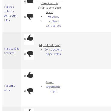
0
dans il a trois
il a trois
enfants dont deux
enfants
filles.
dont deux
Relatives
0
filles.
Relatives
sans verbes
0
Adjectif antéposé
il a trouvé le
Constructions
bon filon !
adjectivales
0
0
Graph
il a voulu
Arguments
venir.
sujet
0