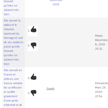
trouvait
2015
qu’elles lui
allaient très
bien
Elle aimait la
vodka et le
chocolat,
2
reprenait du
Mardi,
fromage et riait
Décembre
de ses rondeurs
8, 2015 -
0
parce qu’elle
20:11
trouvait
qu’elles lui
allaient très
bien
Elle connaît en
France et
0
ailleurs une
baisse notable
Dimanche
de sa diffusion
Mars 29,
Graph
et souffre
2020 -
0
gravement
23:54
d'une perte
d'identité et de