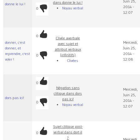
Juin 25,
dans donne le lui !
donne le lui !
2014 -
Noyau verbal
0
12:07
0
Clivée averbale
donner, c'est
Mercredi,
avec sujet et
donner, et
Juin 25,
attribut verbaux
reprendre, c'est
2014 -
(infinitifs)
0
voler !
12:08
Clivées
0
Négation sans
Mercredi,
clitique dans dors
Juin 25,
dors pas ici!
pas ici!
2014 -
0
Noyau verbal
12:07
Sujet clitique post-
verbal dans dort-il
0
?
Mercredi,