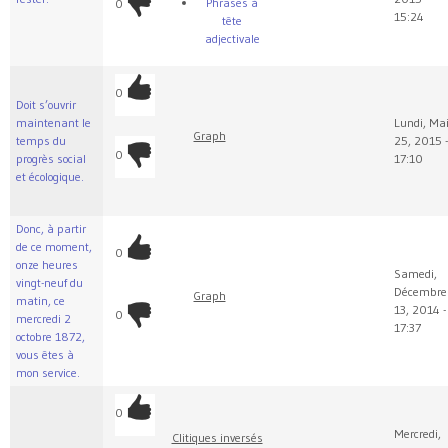
Phrases à
0
15:24
tête
adjectivale
0
Doit s’ouvrir
maintenant le
Lundi, Ma
Graph
temps du
25, 2015 -
0
progrès social
17:10
et écologique.
Donc, à partir
de ce moment,
0
onze heures
Samedi,
vingt-neuf du
Décembre
Graph
matin, ce
13, 2014 -
0
mercredi 2
17:37
octobre 1872,
vous êtes à
mon service.
0
Mercredi,
Clitiques inversés