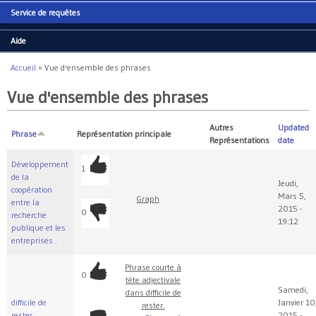
Service de requêtes
Aide
Accueil
»
Vue d'ensemble des phrases
Vous êtes ici
Vue d'ensemble des phrases
Autres
Updated
Phrase
Représentation principale
Représentations
date
Développement
1
de la
Jeudi,
coopération
Mars 5,
Graph
entre la
2015 -
0
recherche
19:12
publique et les
entreprises .
Phrase courte à
0
tête adjectivale
Samedi,
dans difficile de
difficile de
Janvier 10
rester.
rester.
2015 -