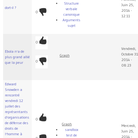
Structure
Juin 25,
dort-il ?
verbale
2014 -
0
canonique
12:11
Arguments
sujet
0
Vendredi,
Ebola n'a de
Octobre 31
Graph
plus grand allié
2014 -
0
que la peur
08:23
Edward
Snowden a
rencontré
vendredi 12
juillet des
représentants
d'organisations
0
de défense des
Graph
Mercredi,
droits de
sandbox
Juin 25,
l'homme à
test de
2014 -