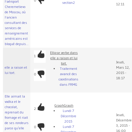
0
l'aéroport
section2
12:11
Cheremetievo
de Moscou, où
l'ancien
consultant des
services de
renseignement
américains est
bloqué depuis...
Ellipse verbe dans
1
elle a raison et lui
Jeudi,
tort.
elle a raison et
Mars 12,
Traitement
lui tort.
2015 -
avancé des
0
18:17
coordinations
dans FRMG
Elle aimait la
vodka et le
Graph
Graph
chocolat,
2
Lundi 7
reprenait du
Jeudi,
Décembre
fromage et riait
Décembre
2015
de ses rondeurs
3, 2015 -
Lundi 7
0
parce qu’elle
16:00
Décembre