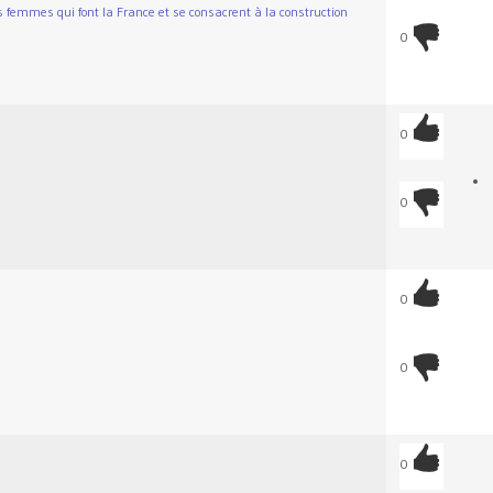
femmes qui font la France et se consacrent à la construction
0
0
0
0
0
0