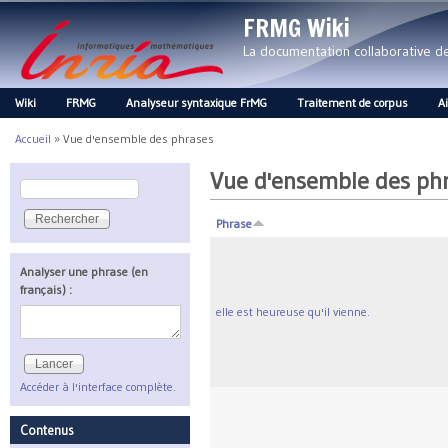
FRMG Wiki
La documentation collaborative 
Wiki
FRMG
Analyseur syntaxique FrMG
Traitement de corpus
A
Main menu
Accueil
»
Vue d'ensemble des phrases
Vous êtes ici
Vue d'ensemble des ph
Rechercher
Formulaire de recherche
Phrase
Analyser une phrase (en
français) :
elle est heureuse qu'il vienne.
Accéder à l'interface complète.
Contenus