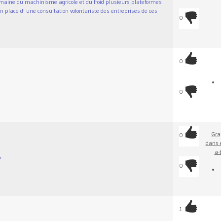
omaine du machinisme agricole et du froid plusieurs plateformes
 place d' une consultation volontariste des entreprises de ces
0
0
0
Gra
0
dans e
a-
?
0
1