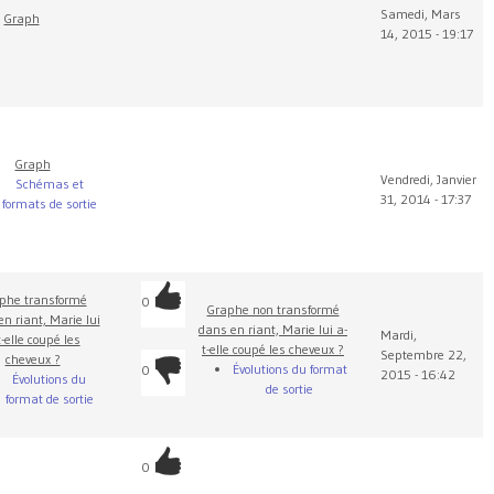
Samedi, Mars
Graph
14, 2015 - 19:17
Graph
Vendredi, Janvier
Schémas et
31, 2014 - 17:37
formats de sortie
phe transformé
0
Graphe non transformé
n riant, Marie lui
dans en riant, Marie lui a-
Mardi,
t-elle coupé les
t-elle coupé les cheveux ?
Septembre 22,
cheveux ?
Évolutions du format
0
2015 - 16:42
Évolutions du
de sortie
format de sortie
0