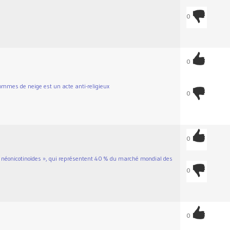
0
0
mmes de neige est un acte anti-religieux
0
0
« néonicotinoïdes », qui représentent 40 % du marché mondial des
0
0