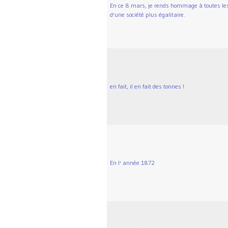
En ce 8 mars, je rends hommage à toutes les 
d'une société plus égalitaire.
en fait, il en fait des tonnes !
En l' année 1872