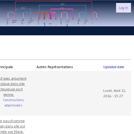
Log In
rincipale
Autres Représentations
Updated date
tif avec argument
stique dans elle
 heureuse qu'il
Lundi, Août 11,
vienne.
2014 - 15:27
Constructions
adjectivales
nt passif comme
obj dans elle est
gée par Marie.