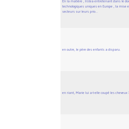
En la matière , Irstea entretenant dans le d
technologiques uniques en Europe , la mise en
secteurs sur leurs prio...
en outre, le père des enfants a disparu.
en riant, Marie lui a-t-elle coupé les cheveux 