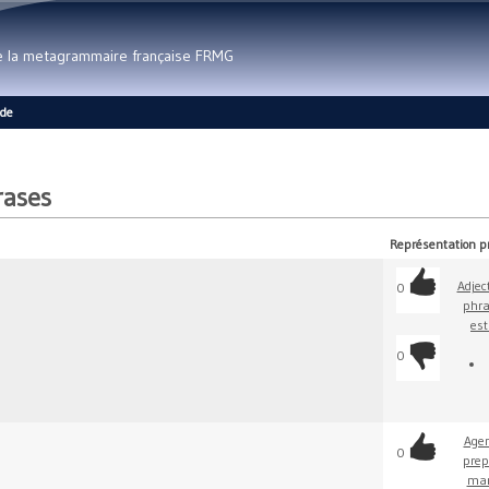
Aller au contenu principal
de la metagrammaire française FRMG
ide
rases
Représentation p
Adjec
0
phra
est
0
Age
0
prep
man