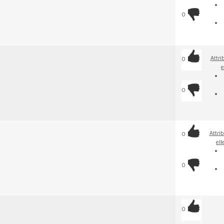
0
Attri
0
e
0
Attrib
0
ell
0
0