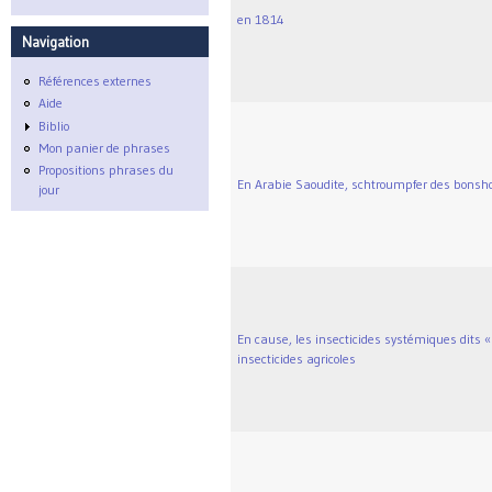
en 1814
Navigation
Références externes
Aide
Biblio
Mon panier de phrases
Propositions phrases du
En Arabie Saoudite, schtroumpfer des bonsho
jour
En cause, les insecticides systémiques dits 
insecticides agricoles