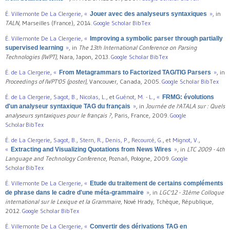
É. Villemonte De La Clergerie
,
«
»
, in
Jouer avec des analyseurs syntaxiques
TALN
, Marseilles (France), 2014.
Google Scholar
BibTex
É. Villemonte De La Clergerie
,
«
Improving a symbolic parser through partially
»
, in
The 13th International Conference on Parsing
supervised learning
Technologies (IWPT)
, Nara, Japon, 2013.
Google Scholar
BibTex
É. de La Clergerie
,
«
»
, in
From Metagrammars to Factorized TAG/TIG Parsers
Proceedings of IWPT'05 (poster)
, Vancouver, Canada, 2005.
Google Scholar
BibTex
É. de La Clergerie
,
Sagot, B.
,
Nicolas, L.
, et
Guénot, M. - L.
,
«
FRMG: évolutions
»
, in
Journée de l'ATALA sur : Quels
d'un analyseur syntaxique TAG du français
analyseurs syntaxiques pour le français ?
, Paris, France, 2009.
Google
Scholar
BibTex
É. de La Clergerie
,
Sagot, B.
,
Stern, R.
,
Denis, P.
,
Recourcé, G.
, et
Mignot, V.
,
«
»
, in
LTC 2009 - 4th
Extracting and Visualizing Quotations from News Wires
Language and Technology Conference
, Poznań, Pologne, 2009.
Google
Scholar
BibTex
É. Villemonte De La Clergerie
,
«
Etude du traitement de certains compléments
»
, in
LGC'12 - 31ème Colloque
de phrase dans le cadre d'une méta-grammaire
international sur le Lexique et la Grammaire
, Nové Hrady, Tchèque, République,
2012.
Google Scholar
BibTex
É. Villemonte De La Clergerie
,
«
Convertir des dérivations TAG en