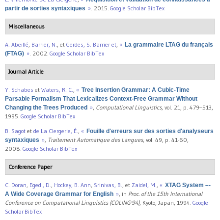
»
. 2015.
Google Scholar
BibTex
partir de sorties syntaxiques
Miscellaneous
A. Abeillé
,
Barrier, N.
, et
Gerdes, S. Barrier et
,
«
La grammaire LTAG du français
»
. 2002.
Google Scholar
BibTex
(FTAG)
Journal Article
Y. Schabes
et
Waters, R. C.
,
«
Tree Insertion Grammar: A Cubic-Time
Parsable Formalism That Lexicalizes Context-Free Grammar Without
»
,
Computational Linguistics
, vol. 21, p. 479–513,
Changing the Trees Produced
1995.
Google Scholar
BibTex
B. Sagot
et
de La Clergerie, É.
,
«
Fouille d'erreurs sur des sorties d'analyseurs
»
,
Traitement Automatique des Langues
, vol. 49, p. 41-60,
syntaxiques
2008.
Google Scholar
BibTex
Conference Paper
C. Doran
,
Egedi, D.
,
Hockey, B. Ann
,
Srinivas, B.
, et
Zaidel, M.
,
«
XTAG System –-
»
, in
Proc. of the 15th International
A Wide Coverage Grammar for English
Conference on Computational Linguistics (COLING'94)
, Kyoto, Japan, 1994.
Google
Scholar
BibTex