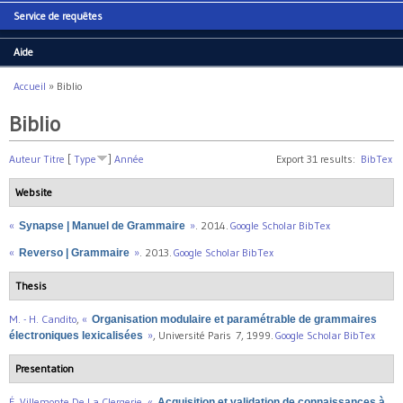
Service de requêtes
Aide
Accueil
»
Biblio
Vous êtes ici
Biblio
Auteur
Titre
[
Type
]
Année
Export 31 results:
BibTex
Website
«
»
. 2014.
Google Scholar
BibTex
Synapse | Manuel de Grammaire
«
»
. 2013.
Google Scholar
BibTex
Reverso | Grammaire
Thesis
M. - H. Candito
,
«
Organisation modulaire et paramétrable de grammaires
»
, Université Paris 7, 1999.
Google Scholar
BibTex
électroniques lexicalisées
Presentation
É. Villemonte De La Clergerie
,
«
Acquisition et validation de connaissances à