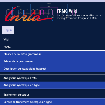
Aller au contenu principal
FRMG Wiki
La documentation collaborative de la
metagrammaire française FRMG
Log In
Wiki
Main menu
FRMG
Classes de la méta-grammaire
Arbres de la grammaire
Description du vocabulaire (tagset)
Analyseur syntaxique FrMG
Analyseur syntaxique en ligne
Traitement de corpus
Service de traitement de corpus en ligne