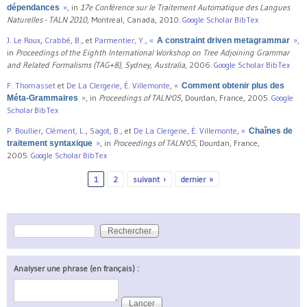
»
, in
17e Conférence sur le Traitement Automatique des Langues
dépendances
Naturelles - TALN 2010
, Montreal, Canada, 2010.
Google Scholar
BibTex
J. Le Roux
,
Crabbé, B.
, et
Parmentier, Y.
,
«
»
,
A constraint driven metagrammar
in
Proceedings of the Eighth International Workshop on Tree Adjoining Grammar
and Related Formalisms (TAG+8), Sydney, Australia
, 2006.
Google Scholar
BibTex
F. Thomasset
et
De La Clergerie, É. Villemonte
,
«
Comment obtenir plus des
»
, in
Proceedings of TALN'05
, Dourdan, France, 2005.
Google
Méta-Grammaires
Scholar
BibTex
P. Boullier
,
Clément, L.
,
Sagot, B.
, et
De La Clergerie, É. Villemonte
,
«
Chaînes de
»
, in
Proceedings of TALN'05
, Dourdan, France,
traitement syntaxique
2005.
Google Scholar
BibTex
1
2
suivant ›
dernier »
Pages
Rechercher
Formulaire de recherche
Analyser une phrase (en français) :