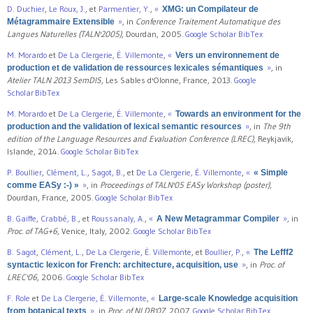
D. Duchier
,
Le Roux, J.
, et
Parmentier, Y.
,
«
XMG: un Compilateur de
»
, in
Conference Traitement Automatique des
Métagrammaire Extensible
Langues Naturelles (TALN'2005)
, Dourdan, 2005.
Google Scholar
BibTex
M. Morardo
et
De La Clergerie, É. Villemonte
,
«
Vers un environnement de
»
, in
production et de validation de ressources lexicales sémantiques
Atelier TALN 2013 SemDIS
, Les Sables d'Olonne, France, 2013.
Google
Scholar
BibTex
M. Morardo
et
De La Clergerie, É. Villemonte
,
«
Towards an environment for the
»
, in
The 9th
production and the validation of lexical semantic resources
edition of the Language Resources and Evaluation Conference (LREC)
, Reykjavik,
Islande, 2014.
Google Scholar
BibTex
P. Boullier
,
Clément, L.
,
Sagot, B.
, et
De La Clergerie, É. Villemonte
,
«
« Simple
»
, in
Proceedings of TALN'05 EASy Workshop (poster)
,
comme EASy :-) »
Dourdan, France, 2005.
Google Scholar
BibTex
B. Gaiffe
,
Crabbé, B.
, et
Roussanaly, A.
,
«
»
, in
A New Metagrammar Compiler
Proc. of TAG+6
, Venice, Italy, 2002.
Google Scholar
BibTex
B. Sagot
,
Clément, L.
,
De La Clergerie, É. Villemonte
, et
Boullier, P.
,
«
The Lefff2
»
, in
Proc. of
syntactic lexicon for French: architecture, acquisition, use
LREC'06
, 2006.
Google Scholar
BibTex
F. Role
et
De La Clergerie, É. Villemonte
,
«
Large-scale Knowledge acquisition
»
, in
Proc. of NLDB'07
, 2007.
Google Scholar
BibTex
from botanical texts