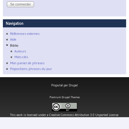
Navigation
Références externes
Aide
Biblio
Auteurs
Mots-clés
Mon panier de phrases
Propositions phrases du jour
Propulsé par
Drupal
Premium Drupal Themes
This work is licensed under a
Creative Commons Attribution 3.0 Unported License
.