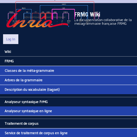
Aller au contenu principal
FRMG Wiki
La documentation collaborative de la
metagrammaire française FRMG
Log In
Wiki
Main menu
FRMG
Classes de la méta-grammaire
Arbres de la grammaire
Description du vocabulaire (tagset)
Analyseur syntaxique FrMG
Analyseur syntaxique en ligne
Traitement de corpus
Service de traitement de corpus en ligne