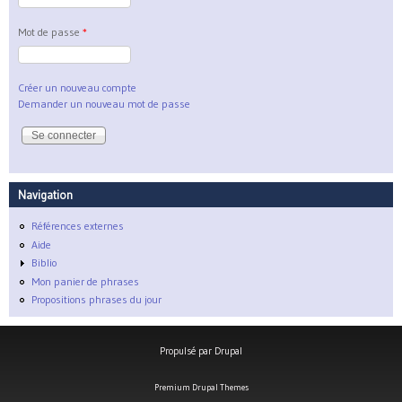
Mot de passe
*
Créer un nouveau compte
Demander un nouveau mot de passe
Navigation
Références externes
Aide
Biblio
Mon panier de phrases
Propositions phrases du jour
Propulsé par
Drupal
Premium Drupal Themes