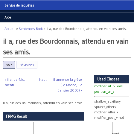
Service de requêtes
Aide
Accueil
»
Sentences Book
»
il a, rue des Bourdonnais, attendu en vain ses amis.
Vous êtes ici
il a, rue des Bourdonnais, attendu en vain
ses amis.
Voir
(onglet actif)
Révisions
Used Classes
‹ il a, parfois,
haut
il annonce la grève
menti.
(Le Monde, 12
modifier_at_S_level
Janvier 2003) ›
position_on_s
shallow_auxiliary
il a, rue des Bourdonnais, attendu en vain ses amis.
spunct_others
modifier_after_x
FRMG Result
modifier_post_vmod
agreement
aux_verbs
verb_agreement